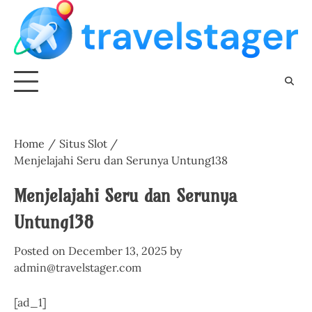
Skip
to
content
Raih maxwin setiap hari dengan slot X500 dari PG Soft. Slot
Slot Gacor Hari Ini dari PG Soft, Slot
gacor ini menghadirkan peluang menang besar dengan RTP
X500 untuk Maxwin Setiap Hari
tinggi.
Home
Situs Slot
Menjelajahi Seru dan Serunya Untung138
Menjelajahi Seru dan Serunya
Untung138
Posted on
December 13, 2025
by
admin@travelstager.com
[ad_1]