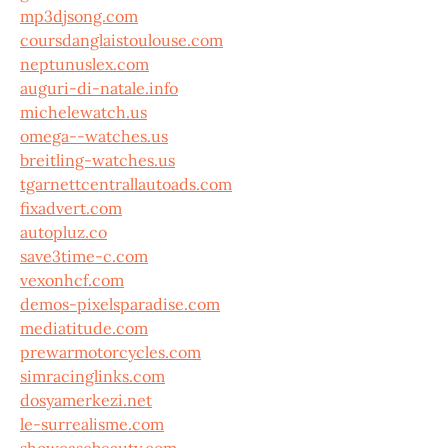
mp3djsong.com
coursdanglaistoulouse.com
neptunuslex.com
auguri-di-natale.info
michelewatch.us
omega--watches.us
breitling-watches.us
tgarnettcentrallautoads.com
fixadvert.com
autopluz.co
save3time-c.com
vexonhcf.com
demos-pixelsparadise.com
mediatitude.com
prewarmotorcycles.com
simracinglinks.com
dosyamerkezi.net
le-surrealisme.com
showcasebeauty.com