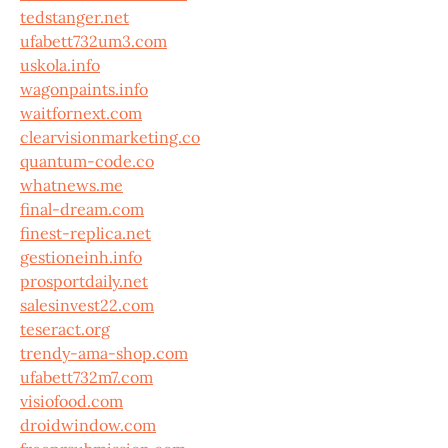
tedstanger.net
ufabett732um3.com
uskola.info
wagonpaints.info
waitfornext.com
clearvisionmarketing.co
quantum-code.co
whatnews.me
final-dream.com
finest-replica.net
gestioneinh.info
prosportdaily.net
salesinvest22.com
teseract.org
trendy-ama-shop.com
ufabett732m7.com
visiofood.com
droidwindow.com