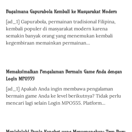
Bagaimana Gapurabola Kembali ke Masyarakat Modern
[ad_1] Gapurabola, permainan tradisional Filipina,
kembali populer di masyarakat modern karena
semakin banyak orang yang menemukan kembali
kegembiraan memainkan permainan…
Memaksimalkan Pengalaman Bermain Game Anda dengan
Login MPO555
[ad_1] Apakah Anda ingin membawa pengalaman
bermain game Anda ke level berikutnya? Tidak perlu
mencari lagi selain Login MPO555. Platform…
Menjelajahi Dunia Kangbet yang Menyenangkan: Tren Baru