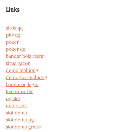
Links
situs qq
pkv qq
poker
poker qq
bandar bola resmi
situs gacor
demo mahjong
demo slot mahjong
bandarqq login
live draw hk
pg slot
demo slot
slot demo
slot demo pg
slot demo gratis