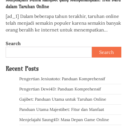
dalam Taruhan Online
[ad_1] Dalam beberapa tahun terakhir, taruhan online
telah menjadi semakin populer karena semakin banyak
orang beralih ke internet untuk menempatkan…
Search
Search
Recent Posts
Pengertian Jeniustoto: Panduan Komprehensif
Pengertian Dewi4D: Panduan Komprehensif
Gajibet: Panduan Utama untuk Taruhan Online
Panduan Utama Majestibet: Fitur dan Manfaat
Menjelajahi Saung4D: Masa Depan Game Online