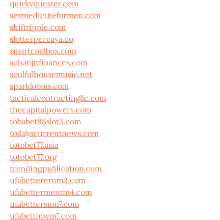
quirkyquester.com
sexmedicineformen.com
shiftripple.com
slotterpercaya.co
smartcoolbox.com
sohanjitfinances.com
soulfulhousemusic.net
sparklooms.com
tacticalcontractingllc.com
thecapitalpowers.com
tobabet88slot3.com
todayscurrentnews.com
totobet77.asia
totobet77.org
trendingpublication.com
ufabettererum3.com
ufabettermentm4.com
ufabettersum7.com
ufabettinwm7.com