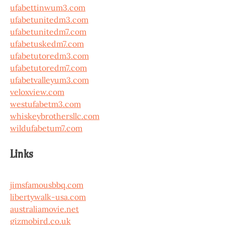
ufabettinwum3.com
ufabetunitedm3.com
ufabetunitedm7.com
ufabetuskedm7.com
ufabetutoredm3.com
ufabetutoredm7.com
ufabetvalleyum3.com
veloxview.com
westufabetm3.com
whiskeybrothersllc.com
wildufabetum7.com
Links
jimsfamousbbq.com
libertywalk-usa.com
australiamovie.net
gizmobird.co.uk