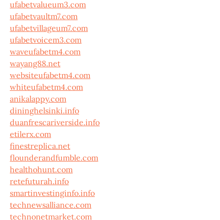
ufabetvalueum3.com
ufabetvaultm7.com
ufabetvillageum7.com
ufabetvoicem3.com
waveufabetm4.com
wayang88.net
websiteufabetm4.com
whiteufabetm4.com
anikalappy.com
dininghelsinki.info
duanfrescariverside.info
etilerx.com
finestreplica.net
flounderandfumble.com
healthohunt.com
retefuturah.info
smartinvestinginfo.info
technewsalliance.com
technonetmarket.com