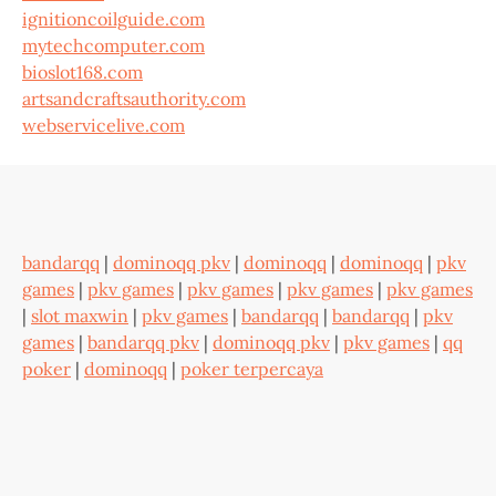
ignitioncoilguide.com
mytechcomputer.com
bioslot168.com
artsandcraftsauthority.com
webservicelive.com
bandarqq
|
dominoqq pkv
|
dominoqq
|
dominoqq
|
pkv
games
|
pkv games
|
pkv games
|
pkv games
|
pkv games
|
slot maxwin
|
pkv games
|
bandarqq
|
bandarqq
|
pkv
games
|
bandarqq pkv
|
dominoqq pkv
|
pkv games
|
qq
poker
|
dominoqq
|
poker terpercaya