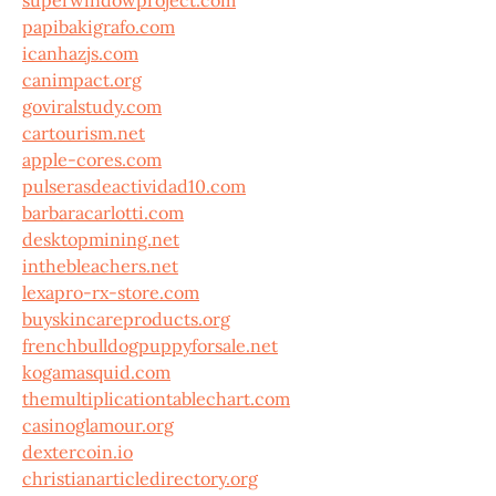
papibakigrafo.com
icanhazjs.com
canimpact.org
goviralstudy.com
cartourism.net
apple-cores.com
pulserasdeactividad10.com
barbaracarlotti.com
desktopmining.net
inthebleachers.net
lexapro-rx-store.com
buyskincareproducts.org
frenchbulldogpuppyforsale.net
kogamasquid.com
themultiplicationtablechart.com
casinoglamour.org
dextercoin.io
christianarticledirectory.org