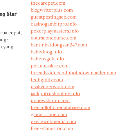
thecarepet.com
blogwriterplus.com
ng Star
guestpostingseo.com
casinogambitpro.info
pokerplaymasters.info
erba cepat,
courseoncourse.com
ang-
bantinbatdongsan247.com
n yang
bahednog.info
bahenxgek.info
pertamaskre.com
threadsvideoandphotodownloader.com
techgiddy.com
usalivenetwork.com
jackpotrushonline.info
ucnewshindi.com
freecellphonedatabase.com
gamersrope.com
exellewebmedia.com
free-gamestop.com