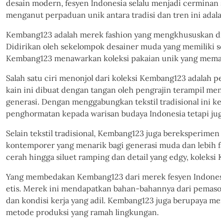
desain modern, fesyen Indonesia selalu menjadi cerminan
menganut perpaduan unik antara tradisi dan tren ini ada
Kembang123 adalah merek fashion yang mengkhususkan diri 
Didirikan oleh sekelompok desainer muda yang memiliki
Kembang123 menawarkan koleksi pakaian unik yang memadu
Salah satu ciri menonjol dari koleksi Kembang123 adalah pe
kain ini dibuat dengan tangan oleh pengrajin terampil me
generasi. Dengan menggabungkan tekstil tradisional ini 
penghormatan kepada warisan budaya Indonesia tetapi jug
Selain tekstil tradisional, Kembang123 juga bereksperim
kontemporer yang menarik bagi generasi muda dan lebih f
cerah hingga siluet ramping dan detail yang edgy, kolek
Yang membedakan Kembang123 dari merek fesyen Indonesi
etis. Merek ini mendapatkan bahan-bahannya dari pemaso
dan kondisi kerja yang adil. Kembang123 juga berupaya
metode produksi yang ramah lingkungan.