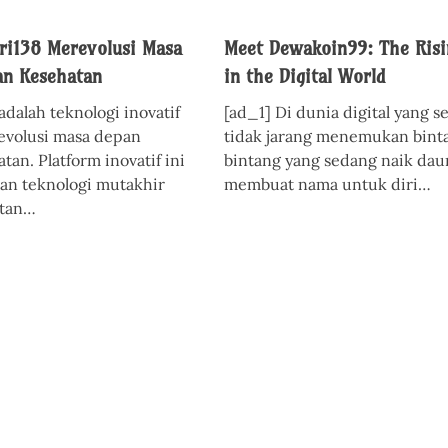
ri138 Merevolusi Masa
Meet Dewakoin99: The Risi
an Kesehatan
in the Digital World
adalah teknologi inovatif
[ad_1] Di dunia digital yang s
evolusi masa depan
tidak jarang menemukan bint
tan. Platform inovatif ini
bintang yang sedang naik dau
n teknologi mutakhir
membuat nama untuk diri…
atan…