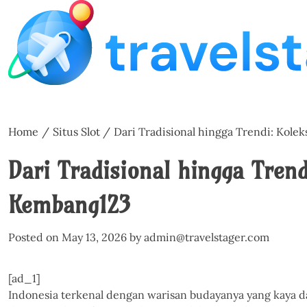
Skip
to
content
Raih maxwin setiap hari dengan slot X500 dari PG Soft. Slot gacor
Slot Gacor Hari Ini dari PG S
Home
Situs Slot
Dari Tradisional hingga Trendi: Kole
Dari Tradisional hingga Trend
Kembang123
Posted on
May 13, 2026
by
admin@travelstager.com
[ad_1]
Indonesia terkenal dengan warisan budayanya yang kaya dan