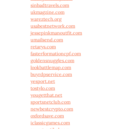
sinbadtravels.com
ukmagzine.com
wareztech.org
usabestnetwork.com
jessepinkmanoutfit.com
umailsend.com
retarys.com
fasterformationcpf.com
goldensnuggles.com
lookbattlemap.com
buyrdpservice.com
yesport.net
tostylo.com
yougetthat.net
sportsnetclub.com
newbestcrypto.com
oxfordsave.com
iclassicgames.com