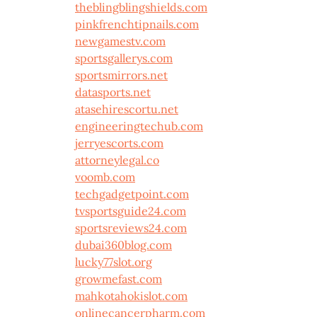
theblingblingshields.com
pinkfrenchtipnails.com
newgamestv.com
sportsgallerys.com
sportsmirrors.net
datasports.net
atasehirescortu.net
engineeringtechub.com
jerryescorts.com
attorneylegal.co
voomb.com
techgadgetpoint.com
tvsportsguide24.com
sportsreviews24.com
dubai360blog.com
lucky77slot.org
growmefast.com
mahkotahokislot.com
onlinecancerpharm.com