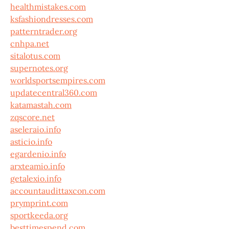
healthmistakes.com
ksfashiondresses.com
patterntrader.org
cnhpa.net
sitalotus.com
supernotes.org
worldsportsempires.com
updatecentral360.com
katamastah.com
zqscore.net
aseleraio.info
asticio.info
egardenio.info
arxteamio.info
getalexio.info
accountaudittaxcon.com
prymprint.com
sportkeeda.org
besttimespend.com