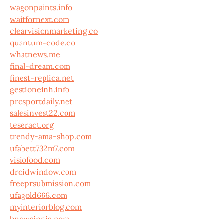
wagonpaints.info
waitfornext.com
clearvisionmarketing.co
quantum-code.co
whatnews.me
final-dream.com
finest-replica.net
gestioneinh.info
prosportdaily.net
salesinvest22.com
teseract.org
trendy-ama-shop.com
ufabett732m7.com
visiofood.com
droidwindow.com
freeprsubmission.com
ufagold666.com
myinteriorblog.com
bnewsindia.com