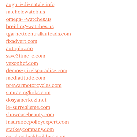
auguri-di-natale.info
michelewatch.us
omega--watches.us
breitling-watches.us
tgarnettcentrallautoads.com
fixadvert.com
autopluz.co
save3time-c.com
vexonhcf.com
demos-pixelsparadise.com
mediatitude.com
prewarmotorcycles.com
simracinglinks.com
dosyamerkezi.net
le-surrealisme.com
showcasebeauty.com
insurancepolicyexpert.com
statkeycompany.com
carolinadeckbuilders.com