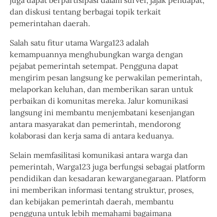
dan diskusi tentang berbagai topik terkait
pemerintahan daerah.
Salah satu fitur utama Warga123 adalah
kemampuannya menghubungkan warga dengan
pejabat pemerintah setempat. Pengguna dapat
mengirim pesan langsung ke perwakilan pemerintah,
melaporkan keluhan, dan memberikan saran untuk
perbaikan di komunitas mereka. Jalur komunikasi
langsung ini membantu menjembatani kesenjangan
antara masyarakat dan pemerintah, mendorong
kolaborasi dan kerja sama di antara keduanya.
Selain memfasilitasi komunikasi antara warga dan
pemerintah, Warga123 juga berfungsi sebagai platform
pendidikan dan kesadaran kewarganegaraan. Platform
ini memberikan informasi tentang struktur, proses,
dan kebijakan pemerintah daerah, membantu
pengguna untuk lebih memahami bagaimana