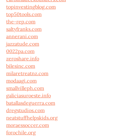
topinvestingblog.com
top50tools.com
the-rep.com
saltyfranks.com
annerani.com
jazzatude.com
0022pa.com
zeroshare.info
bilesinc.com
milaretreatnz.com
modaagi.com
smallvilleph.com
galiciasuroeste.info
batallasdeguerra.com
dregstudios.com
neatstuffhelpskids.org
moraessoccer.com
forochile.org