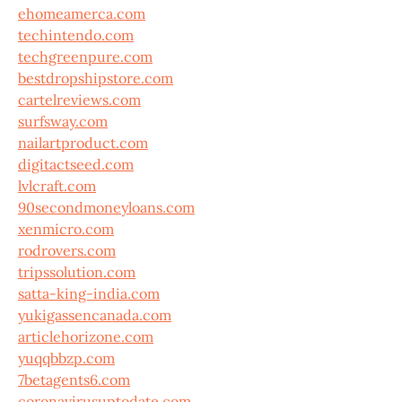
ehomeamerca.com
techintendo.com
techgreenpure.com
bestdropshipstore.com
cartelreviews.com
surfsway.com
nailartproduct.com
digitactseed.com
lvlcraft.com
90secondmoneyloans.com
xenmicro.com
rodrovers.com
tripssolution.com
satta-king-india.com
yukigassencanada.com
articlehorizone.com
yuqqbbzp.com
7betagents6.com
coronavirusuptodate.com