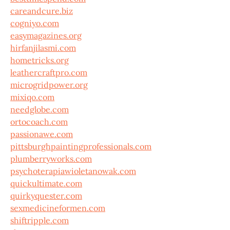
careandcure.biz
cogniyo.com
easymagazines.org
hirfanjilasmi.com
hometricks.org
leathercraftpro.com
microgridpower.org
mixiqo.com
needglobe.com
ortocoach.com
passionawe.com
pittsburghpaintingprofessionals.com
plumberryworks.com
psychoterapiawioletanowak.com
quickultimate.com
quirkyquester.com
sexmedicineformen.com
shiftripple.com