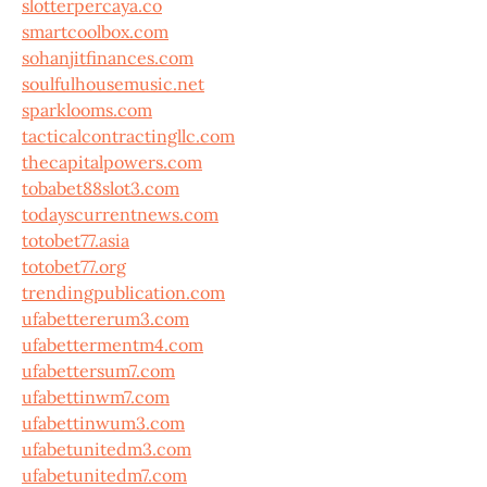
slotterpercaya.co
smartcoolbox.com
sohanjitfinances.com
soulfulhousemusic.net
sparklooms.com
tacticalcontractingllc.com
thecapitalpowers.com
tobabet88slot3.com
todayscurrentnews.com
totobet77.asia
totobet77.org
trendingpublication.com
ufabettererum3.com
ufabettermentm4.com
ufabettersum7.com
ufabettinwm7.com
ufabettinwum3.com
ufabetunitedm3.com
ufabetunitedm7.com