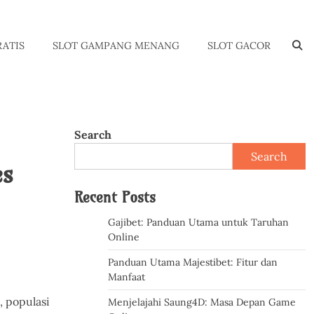
RATIS
SLOT GAMPANG MENANG
SLOT GACOR
tiap Hari
Search
Search
es
Recent Posts
Gajibet: Panduan Utama untuk Taruhan
Online
Panduan Utama Majestibet: Fitur dan
Manfaat
, populasi
Menjelajahi Saung4D: Masa Depan Game