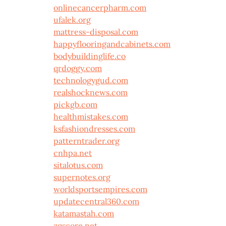
onlinecancerpharm.com
ufalek.org
mattress-disposal.com
happyflooringandcabinets.com
bodybuildinglife.co
qrdoggy.com
technologygud.com
realshocknews.com
pickgb.com
healthmistakes.com
ksfashiondresses.com
patterntrader.org
cnhpa.net
sitalotus.com
supernotes.org
worldsportsempires.com
updatecentral360.com
katamastah.com
zqscore.net