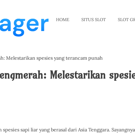
HOME
SITUS SLOT
SLOT G
 ini menghadirkan peluang menang besar dengan RTP tinggi.
oft, Slot X500 untuk Maxwin Se
h: Melestarikan spesies yang terancam punah
engmerah: Melestarikan spesi
spesies sapi liar yang berasal dari Asia Tenggara. Sayangnya