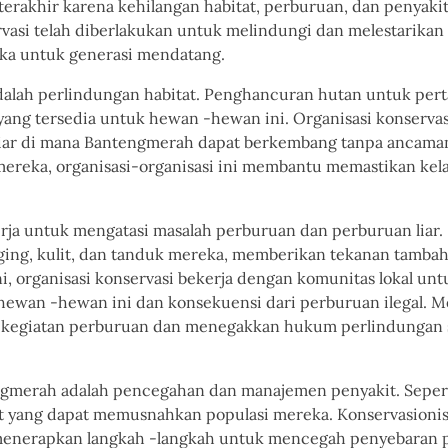
erakhir karena kehilangan habitat, perburuan, dan penyakit
vasi telah diberlakukan untuk melindungi dan melestarikan
a untuk generasi mendatang.
dalah perlindungan habitat. Penghancuran hutan untuk per
yang tersedia untuk hewan -hewan ini. Organisasi konservas
iar di mana Bantengmerah dapat berkembang tanpa ancama
mereka, organisasi-organisasi ini membantu memastikan ke
erja untuk mengatasi masalah perburuan dan perburuan liar.
ing, kulit, dan tanduk mereka, memberikan tekanan tamba
, organisasi konservasi bekerja dengan komunitas lokal unt
ewan -hewan ini dan konsekuensi dari perburuan ilegal. M
kegiatan perburuan dan menegakkan hukum perlindungan s
engmerah adalah pencegahan dan manajemen penyakit. Seper
it yang dapat memusnahkan populasi mereka. Konservasionis
enerapkan langkah -langkah untuk mencegah penyebaran p