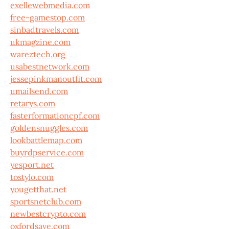
exellewebmedia.com
free-gamestop.com
sinbadtravels.com
ukmagzine.com
wareztech.org
usabestnetwork.com
jessepinkmanoutfit.com
umailsend.com
retarys.com
fasterformationcpf.com
goldensnuggles.com
lookbattlemap.com
buyrdpservice.com
yesport.net
tostylo.com
yougetthat.net
sportsnetclub.com
newbestcrypto.com
oxfordsave.com