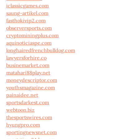
iclassicgames.com
saung-artikel.com
fasthokivip2.com
observersports.com
cryptominingplus.com
aquinoticiaspe.com
longhairedfrenchbulldog.com
lawyersforhire.co
businemarket.com
matahari88play.net
moneydescriptor.com
youthsmagazine.com
painaidee.net
sportsdarkest.com
webtoon.biz
thesportswires.com
hyungpro.com
sportingnewsnet.com