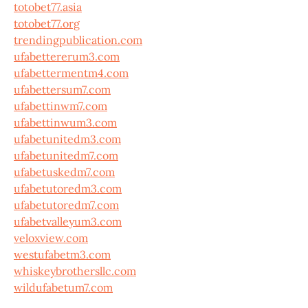
totobet77.asia
totobet77.org
trendingpublication.com
ufabettererum3.com
ufabettermentm4.com
ufabettersum7.com
ufabettinwm7.com
ufabettinwum3.com
ufabetunitedm3.com
ufabetunitedm7.com
ufabetuskedm7.com
ufabetutoredm3.com
ufabetutoredm7.com
ufabetvalleyum3.com
veloxview.com
westufabetm3.com
whiskeybrothersllc.com
wildufabetum7.com