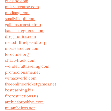
bilesinc.com
milaretreatnz.com
modaagi.com
smallvilleph.com
galiciasuroeste.info
batallasdeguerra.com
dregstudios.com
neatstuffhelpskids.org
moraessoccer.com
forochile.org
chart-track.com
wonderfultraveling.com
promocioname.net
wimaxworld.com
freeonlinecricketgames.net
bestcashing.biz
firerestrictions.us
archiesbrooklyn.com
muambeiros.net