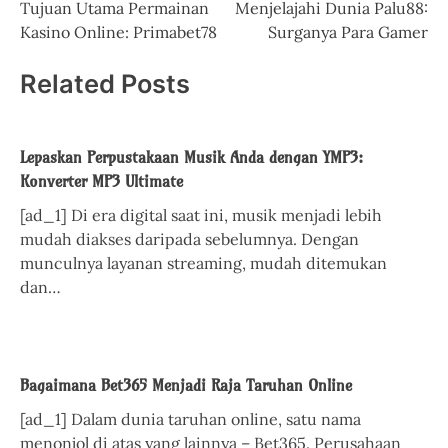
Tujuan Utama Permainan
Menjelajahi Dunia Palu88:
navigation
Kasino Online: Primabet78
Surganya Para Gamer
Related Posts
Lepaskan Perpustakaan Musik Anda dengan YMP3:
Konverter MP3 Ultimate
[ad_1] Di era digital saat ini, musik menjadi lebih
mudah diakses daripada sebelumnya. Dengan
munculnya layanan streaming, mudah ditemukan
dan…
Bagaimana Bet365 Menjadi Raja Taruhan Online
[ad_1] Dalam dunia taruhan online, satu nama
menonjol di atas yang lainnya – Bet365. Perusahaan