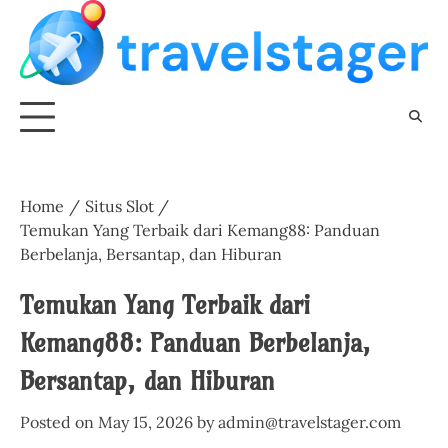
Skip
to
content
Raih maxwin setiap hari dengan slot X500 dari PG Soft. Slot
Slot Gacor Hari Ini dari PG Soft, Slot
gacor ini menghadirkan peluang menang besar dengan RTP
X500 untuk Maxwin Setiap Hari
tinggi.
Home
Situs Slot
Temukan Yang Terbaik dari Kemang88: Panduan
Berbelanja, Bersantap, dan Hiburan
Temukan Yang Terbaik dari
Kemang88: Panduan Berbelanja,
Bersantap, dan Hiburan
Posted on
May 15, 2026
by
admin@travelstager.com