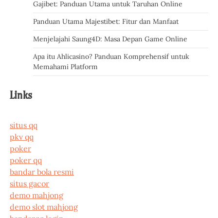
Gajibet: Panduan Utama untuk Taruhan Online
Panduan Utama Majestibet: Fitur dan Manfaat
Menjelajahi Saung4D: Masa Depan Game Online
Apa itu Ahlicasino? Panduan Komprehensif untuk
Memahami Platform
Links
situs qq
pkv qq
poker
poker qq
bandar bola resmi
situs gacor
demo mahjong
demo slot mahjong