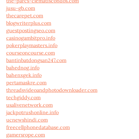
the-parcs-clematiscondos.com
jusu-gb.com
thecarepet.com
blogwriterplus.com
guestpostingseo.com
casinogambitpro.info
pokerplaymasters.info
courseoncourse.com
bantinbatdongsan247.com
bahednog.info
bahenxgek.info
pertamaskre.com
threadsvideoandphotodownloader.com
techgiddy.com
usalivenetwork.com
jackpotrushonline.info
ucnewshindi.com
freecellphonedatabase.com
gamersrope.com