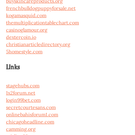
buyskincareproducts.org
frenchbulldogpuppyforsale.net
kogamasquid.com
themultiplicationtablechart.com
casinoglamour.org
dextercoin.io
christianarticledirectory.org
5homestyle.com
Links
stagehubs.com
1x2forum.net
login99bet.com
secretcourtesans.com
onlinebahisforum1.com
chicagoheadline.com
camming.org