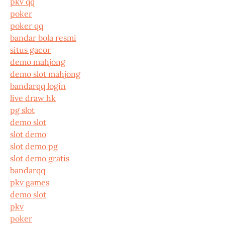
pkv qq
poker
poker qq
bandar bola resmi
situs gacor
demo mahjong
demo slot mahjong
bandarqq login
live draw hk
pg slot
demo slot
slot demo
slot demo pg
slot demo gratis
bandarqq
pkv games
demo slot
pkv
poker