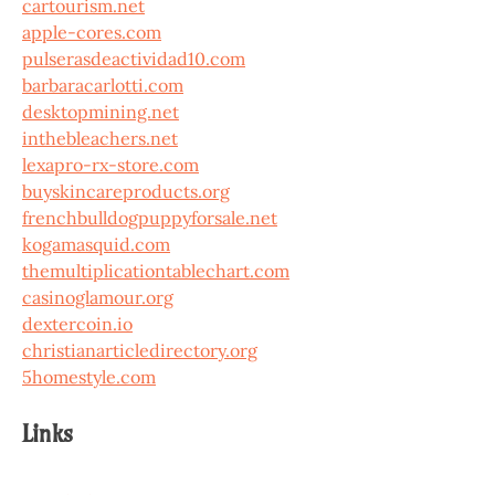
cartourism.net
apple-cores.com
pulserasdeactividad10.com
barbaracarlotti.com
desktopmining.net
inthebleachers.net
lexapro-rx-store.com
buyskincareproducts.org
frenchbulldogpuppyforsale.net
kogamasquid.com
themultiplicationtablechart.com
casinoglamour.org
dextercoin.io
christianarticledirectory.org
5homestyle.com
Links