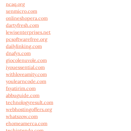
ncaq.org
xenmicro.com
onlineshopera.com
dartyfresh.com
lewisenterprises.net
pcsoftwarefree.org
dailylinking.com
dnafyx.com
giocolenuvole.com
iyouessential.com
withloveamity.com
youlearncode.com
fxyatirim.com
abbuguide.com
technologyresult.com
webhostingoffers.org
whatszow.com
ehomeamerca.com
techintendo.com