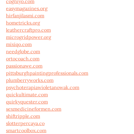
cogniyo.com
easymagazines.org
hirfanjilasmi.com
hometricks.org
leathercraftpro.com
microgridpower.org
mixiqo.com
needglobe.com
ortocoach.com
passionawe.com
pittsburghpaintingprofessionals.com
plumberryworks.com
psychoterapiawioletanowak.com
quickultimate.com
quirkyquester.com
sexmedicineformen.com
shiftripple.com
slotterpercaya.co
smartcoolbox.com