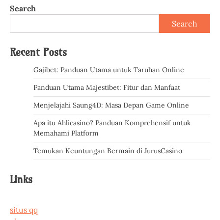
Search
Search
Recent Posts
Gajibet: Panduan Utama untuk Taruhan Online
Panduan Utama Majestibet: Fitur dan Manfaat
Menjelajahi Saung4D: Masa Depan Game Online
Apa itu Ahlicasino? Panduan Komprehensif untuk
Memahami Platform
Temukan Keuntungan Bermain di JurusCasino
Links
situs qq