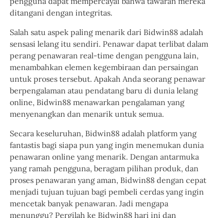
pengguna dapat mempercayai bahwa tawaran mereka
ditangani dengan integritas.
Salah satu aspek paling menarik dari Bidwin88 adalah
sensasi lelang itu sendiri. Penawar dapat terlibat dalam
perang penawaran real-time dengan pengguna lain,
menambahkan elemen kegembiraan dan persaingan
untuk proses tersebut. Apakah Anda seorang penawar
berpengalaman atau pendatang baru di dunia lelang
online, Bidwin88 menawarkan pengalaman yang
menyenangkan dan menarik untuk semua.
Secara keseluruhan, Bidwin88 adalah platform yang
fantastis bagi siapa pun yang ingin menemukan dunia
penawaran online yang menarik. Dengan antarmuka
yang ramah pengguna, beragam pilihan produk, dan
proses penawaran yang aman, Bidwin88 dengan cepat
menjadi tujuan tujuan bagi pembeli cerdas yang ingin
mencetak banyak penawaran. Jadi mengapa
menunggu? Pergilah ke Bidwin88 hari ini dan