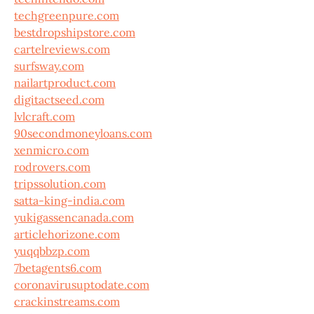
techgreenpure.com
bestdropshipstore.com
cartelreviews.com
surfsway.com
nailartproduct.com
digitactseed.com
lvlcraft.com
90secondmoneyloans.com
xenmicro.com
rodrovers.com
tripssolution.com
satta-king-india.com
yukigassencanada.com
articlehorizone.com
yuqqbbzp.com
7betagents6.com
coronavirusuptodate.com
crackinstreams.com