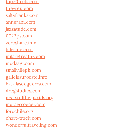
top50tools.com
the-rep.com
saltyfranks.com
annerani.com
jazzatude.com
0022pa.com
zeroshare.info
bilesinc.com
milaretreatnz.com
modaagi.com
smallvilleph.com
galiciasuroeste.info
batallasdeguerra.com
dregstudios.com
neatstuffhelpskids.org
moraessoccer.com
forochile.org
chart-track.com
wonderfultraveling.com