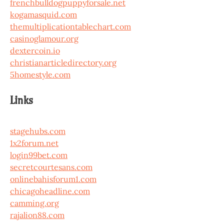
frenchbulldogpuppyforsale.net
kogamasquid.com
themultiplicationtablechart.com
casinoglamour.org
dextercoin.io
christianarticledirectory.org
5homestyle.com
Links
stagehubs.com
1x2forum.net
login99bet.com
secretcourtesans.com
onlinebahisforum1.com
chicagoheadline.com
camming.org
rajalion88.com