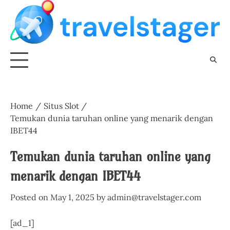
Skip
to
content
Raih maxwin setiap hari dengan slot X500 dari PG Soft. Slot
Slot Gacor Hari Ini dari PG Soft, Slot
gacor ini menghadirkan peluang menang besar dengan RTP
X500 untuk Maxwin Setiap Hari
tinggi.
Home
Situs Slot
Temukan dunia taruhan online yang menarik dengan
IBET44
Temukan dunia taruhan online yang
menarik dengan IBET44
Posted on
May 1, 2025
by
admin@travelstager.com
[ad_1]