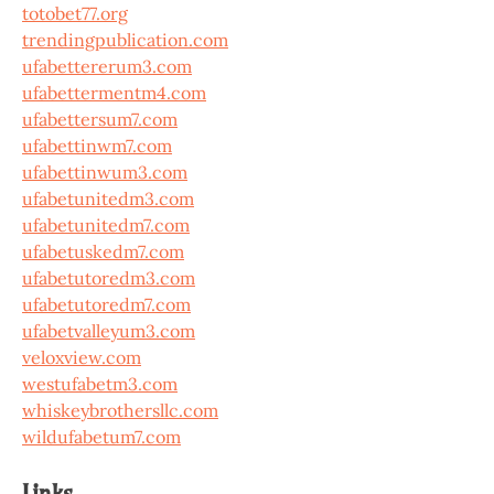
totobet77.org
trendingpublication.com
ufabettererum3.com
ufabettermentm4.com
ufabettersum7.com
ufabettinwm7.com
ufabettinwum3.com
ufabetunitedm3.com
ufabetunitedm7.com
ufabetuskedm7.com
ufabetutoredm3.com
ufabetutoredm7.com
ufabetvalleyum3.com
veloxview.com
westufabetm3.com
whiskeybrothersllc.com
wildufabetum7.com
Links