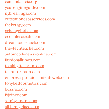
canfandalucia.org
yourengineguide.com
nybreakings.com
outstationcabsservices.com
thekrtagy.com
xchangeindia.com
coolmicrotech.com
dreamhousehack.com
the-techteacher.com
automobilenews-online.com
fashionalltimes.com
totaldigitalforum.com
technoarmaan.com
empresasposicionamientoweb.com
tonybestcosmetics.com
buzznc.com
fxjoiner.com
skinbykindra.com
alltherageface.com