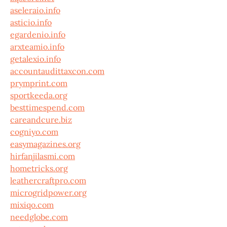
aseleraio.info
asticio.info
egardenio.info
arxteamio.info
getalexio.info
accountaudittaxcon.com
prymprint.com
sportkeeda.org
besttimespend.com
careandcure.biz
cogniyo.com
easymagazines.org
hirfanjilasmi.com
hometricks.org
leathercraftpro.com
microgridpower.org
mixiqo.com
needglobe.com