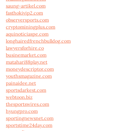
saung-artikel.com
fasthokivip2.com
observersports.com
cryptominingplus.com
aquinoticiaspe.com
longhairedfrenchbulldog.com
lawyersforhire.co
businemarket.com
matahari88play.net
moneydescriptor.com
youthsmagazine.com
painaidee.net
sportsdarkest.com
webtoon.biz
thesportswires.com
hyungpro.com
sportingnewsnet.com
sportstime24day.com