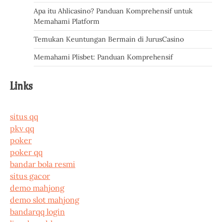
Apa itu Ahlicasino? Panduan Komprehensif untuk
Memahami Platform
Temukan Keuntungan Bermain di JurusCasino
Memahami Plisbet: Panduan Komprehensif
Links
situs qq
pkv qq
poker
poker qq
bandar bola resmi
situs gacor
demo mahjong
demo slot mahjong
bandarqq login