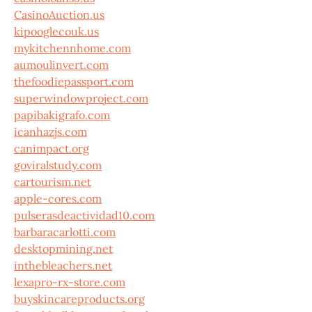
CasinoAuction.us
kipooglecouk.us
mykitchennhome.com
aumoulinvert.com
thefoodiepassport.com
superwindowproject.com
papibakigrafo.com
icanhazjs.com
canimpact.org
goviralstudy.com
cartourism.net
apple-cores.com
pulserasdeactividad10.com
barbaracarlotti.com
desktopmining.net
inthebleachers.net
lexapro-rx-store.com
buyskincareproducts.org