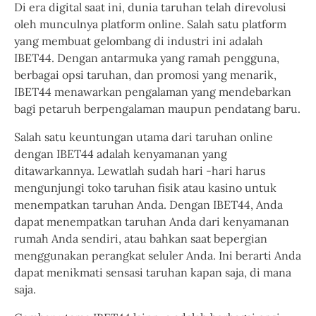
Di era digital saat ini, dunia taruhan telah direvolusi
oleh munculnya platform online. Salah satu platform
yang membuat gelombang di industri ini adalah
IBET44. Dengan antarmuka yang ramah pengguna,
berbagai opsi taruhan, dan promosi yang menarik,
IBET44 menawarkan pengalaman yang mendebarkan
bagi petaruh berpengalaman maupun pendatang baru.
Salah satu keuntungan utama dari taruhan online
dengan IBET44 adalah kenyamanan yang
ditawarkannya. Lewatlah sudah hari -hari harus
mengunjungi toko taruhan fisik atau kasino untuk
menempatkan taruhan Anda. Dengan IBET44, Anda
dapat menempatkan taruhan Anda dari kenyamanan
rumah Anda sendiri, atau bahkan saat bepergian
menggunakan perangkat seluler Anda. Ini berarti Anda
dapat menikmati sensasi taruhan kapan saja, di mana
saja.