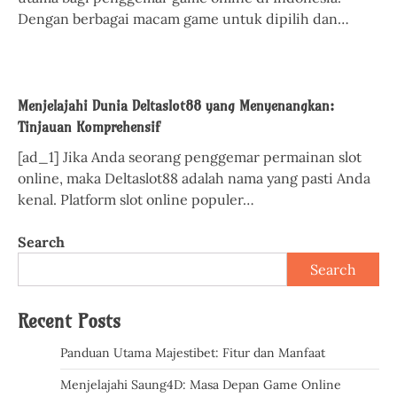
Dengan berbagai macam game untuk dipilih dan…
Menjelajahi Dunia Deltaslot88 yang Menyenangkan:
Tinjauan Komprehensif
[ad_1] Jika Anda seorang penggemar permainan slot
online, maka Deltaslot88 adalah nama yang pasti Anda
kenal. Platform slot online populer…
Search
Search
Recent Posts
Panduan Utama Majestibet: Fitur dan Manfaat
Menjelajahi Saung4D: Masa Depan Game Online