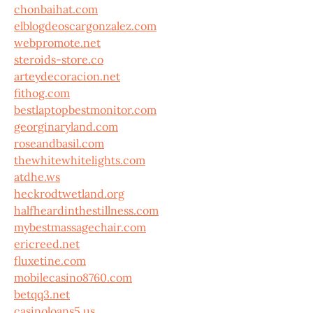
chonbaihat.com
elblogdeoscargonzalez.com
webpromote.net
steroids-store.co
arteydecoracion.net
fithog.com
bestlaptopbestmonitor.com
georginaryland.com
roseandbasil.com
thewhitewhitelights.com
atdhe.ws
heckrodtwetland.org
halfheardinthestillness.com
mybestmassagechair.com
ericreed.net
fluxetine.com
mobilecasino8760.com
betqq3.net
casinoloans5.us