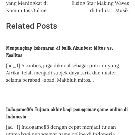
yang Meningkat di
Rising Star Making Waves
Komunitas Online
di Industri Musik
Related Posts
Mengungkap kebenaran di balik Akunbos: Mitos vs.
Realitas
[ad_1] Akunbos, juga dikenal sebagai putri duyung
Afrika, telah menjadi subjek daya tarik dan misteri
selama berabad -abad. Makhluk mitos…
Indogame88: Tujuan akhir bagi penggemar game online di
Indonesia
[ad_1] Indogame88 dengan cepat menjadi tujuan
utama bagi penggemar game online di Indonesia.