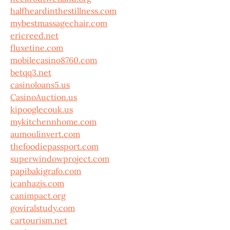
halfheardinthestillness.com
mybestmassagechair.com
ericreed.net
fluxetine.com
mobilecasino8760.com
betqq3.net
casinoloans5.us
CasinoAuction.us
kipooglecouk.us
mykitchennhome.com
aumoulinvert.com
thefoodiepassport.com
superwindowproject.com
papibakigrafo.com
icanhazjs.com
canimpact.org
goviralstudy.com
cartourism.net