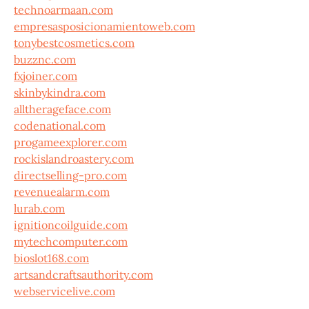
technoarmaan.com
empresasposicionamientoweb.com
tonybestcosmetics.com
buzznc.com
fxjoiner.com
skinbykindra.com
alltherageface.com
codenational.com
progameexplorer.com
rockislandroastery.com
directselling-pro.com
revenuealarm.com
lurab.com
ignitioncoilguide.com
mytechcomputer.com
bioslot168.com
artsandcraftsauthority.com
webservicelive.com