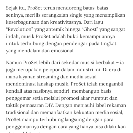
Sejak itu, Pro8et terus mendorong batas-batas
seninya, merilis serangkaian single yang menampilkan
keserbagunaan dan kreativitasnya. Dari lagu
“Revolution” yang antemik hingga “Ghost” yang sangat
indah, musik Pro8et adalah bukti kemampuannya
untuk terhubung dengan pendengar pada tingkat
yang mendalam dan emosional.
Namun Pro8et lebih dari sekedar musisi berbakat – ia
juga merupakan pelopor dalam industri ini. Di era di
mana layanan streaming dan media sosial
mendominasi lanskap musik, Pro8et telah mengambil
kendali atas nasibnya sendiri, membangun basis
penggemar setia melalui promosi akar rumput dan
taktik pemasaran DIY. Dengan menjauhi label rekaman
tradisional dan memanfaatkan kekuatan media sosial,
Pro8et mampu terhubung langsung dengan para
penggemarnya dengan cara yang hanya bisa dilakukan