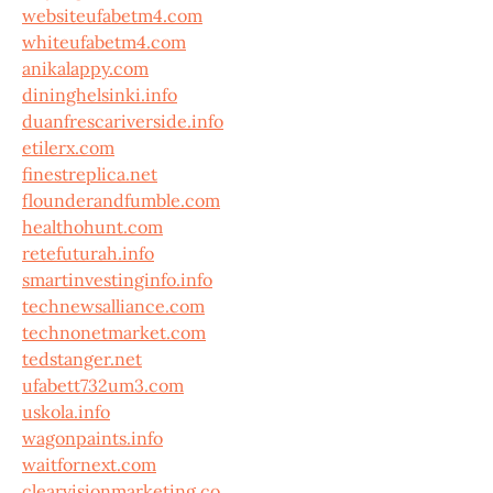
websiteufabetm4.com
whiteufabetm4.com
anikalappy.com
dininghelsinki.info
duanfrescariverside.info
etilerx.com
finestreplica.net
flounderandfumble.com
healthohunt.com
retefuturah.info
smartinvestinginfo.info
technewsalliance.com
technonetmarket.com
tedstanger.net
ufabett732um3.com
uskola.info
wagonpaints.info
waitfornext.com
clearvisionmarketing.co