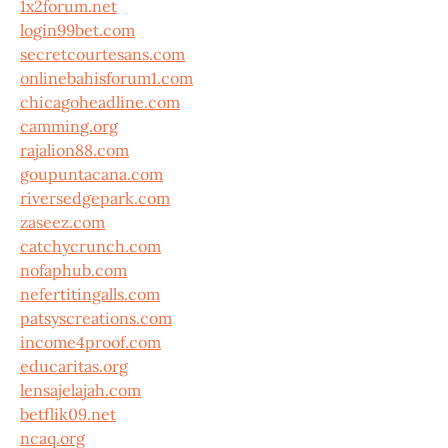
1x2forum.net
login99bet.com
secretcourtesans.com
onlinebahisforum1.com
chicagoheadline.com
camming.org
rajalion88.com
goupuntacana.com
riversedgepark.com
zaseez.com
catchycrunch.com
nofaphub.com
nefertitingalls.com
patsyscreations.com
income4proof.com
educaritas.org
lensajelajah.com
betflik09.net
ncaq.org