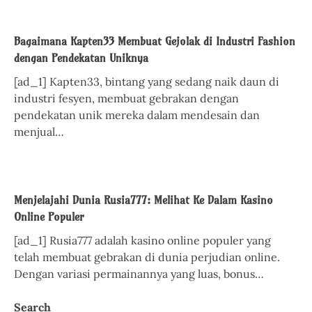
Bagaimana Kapten33 Membuat Gejolak di Industri Fashion
dengan Pendekatan Uniknya
[ad_1] Kapten33, bintang yang sedang naik daun di
industri fesyen, membuat gebrakan dengan
pendekatan unik mereka dalam mendesain dan
menjual…
Menjelajahi Dunia Rusia777: Melihat Ke Dalam Kasino
Online Populer
[ad_1] Rusia777 adalah kasino online populer yang
telah membuat gebrakan di dunia perjudian online.
Dengan variasi permainannya yang luas, bonus…
Search