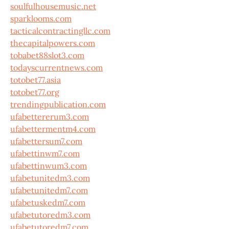
soulfulhousemusic.net
sparklooms.com
tacticalcontractingllc.com
thecapitalpowers.com
tobabet88slot3.com
todayscurrentnews.com
totobet77.asia
totobet77.org
trendingpublication.com
ufabettererum3.com
ufabettermentm4.com
ufabettersum7.com
ufabettinwm7.com
ufabettinwum3.com
ufabetunitedm3.com
ufabetunitedm7.com
ufabetuskedm7.com
ufabetutoredm3.com
ufabetutoredm7.com