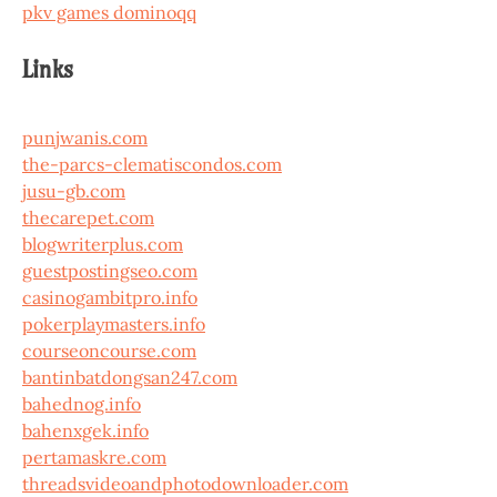
pkv games dominoqq
Links
punjwanis.com
the-parcs-clematiscondos.com
jusu-gb.com
thecarepet.com
blogwriterplus.com
guestpostingseo.com
casinogambitpro.info
pokerplaymasters.info
courseoncourse.com
bantinbatdongsan247.com
bahednog.info
bahenxgek.info
pertamaskre.com
threadsvideoandphotodownloader.com