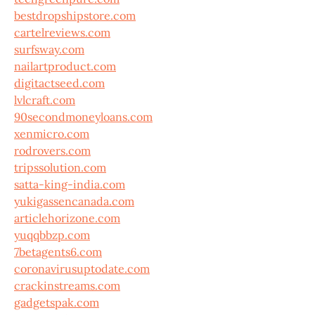
bestdropshipstore.com
cartelreviews.com
surfsway.com
nailartproduct.com
digitactseed.com
lvlcraft.com
90secondmoneyloans.com
xenmicro.com
rodrovers.com
tripssolution.com
satta-king-india.com
yukigassencanada.com
articlehorizone.com
yuqqbbzp.com
7betagents6.com
coronavirusuptodate.com
crackinstreams.com
gadgetspak.com