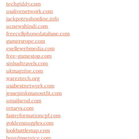
techgiddy.com
usalivenetwork.com
jackpotrushonline.info
ucnewshindi.com
freecellphonedatabase.com
gamersrope.com
exellewebmedia.com
free-gamestop.com
sinbadtravels.com
ukmagzine.com
wareztech.org
usabestnetwork.com
jessepinkmanoutfit.com
umailsend.com
retarys.com
fasterformationcpf.com
goldensnuggles.com
lookbattlemap.com
buyrdpservice.com