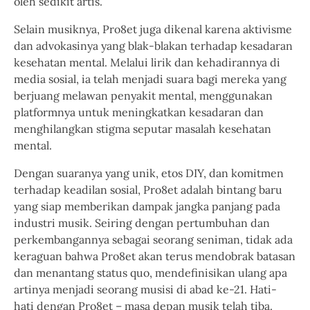
oleh sedikit artis.
Selain musiknya, Pro8et juga dikenal karena aktivisme
dan advokasinya yang blak-blakan terhadap kesadaran
kesehatan mental. Melalui lirik dan kehadirannya di
media sosial, ia telah menjadi suara bagi mereka yang
berjuang melawan penyakit mental, menggunakan
platformnya untuk meningkatkan kesadaran dan
menghilangkan stigma seputar masalah kesehatan
mental.
Dengan suaranya yang unik, etos DIY, dan komitmen
terhadap keadilan sosial, Pro8et adalah bintang baru
yang siap memberikan dampak jangka panjang pada
industri musik. Seiring dengan pertumbuhan dan
perkembangannya sebagai seorang seniman, tidak ada
keraguan bahwa Pro8et akan terus mendobrak batasan
dan menantang status quo, mendefinisikan ulang apa
artinya menjadi seorang musisi di abad ke-21. Hati-
hati dengan Pro8et – masa depan musik telah tiba.