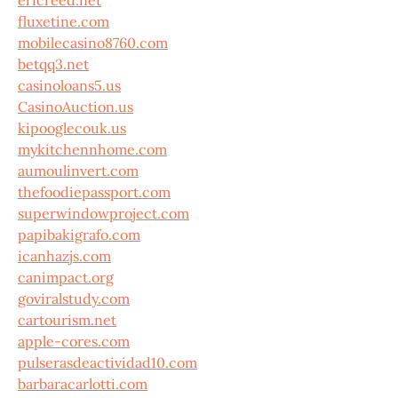
fluxetine.com
mobilecasino8760.com
betqq3.net
casinoloans5.us
CasinoAuction.us
kipooglecouk.us
mykitchennhome.com
aumoulinvert.com
thefoodiepassport.com
superwindowproject.com
papibakigrafo.com
icanhazjs.com
canimpact.org
goviralstudy.com
cartourism.net
apple-cores.com
pulserasdeactividad10.com
barbaracarlotti.com