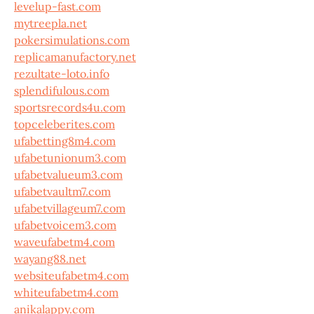
levelup-fast.com
mytreepla.net
pokersimulations.com
replicamanufactory.net
rezultate-loto.info
splendifulous.com
sportsrecords4u.com
topceleberites.com
ufabetting8m4.com
ufabetunionum3.com
ufabetvalueum3.com
ufabetvaultm7.com
ufabetvillageum7.com
ufabetvoicem3.com
waveufabetm4.com
wayang88.net
websiteufabetm4.com
whiteufabetm4.com
anikalappy.com