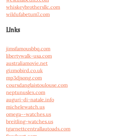
whiskeybrothersllc.com
wildufabetum7.com
Links
jimsfamousbbq.com
libertywalk-usa.com
australiamovie.net
gizmobird.co.uk
mp3djsong.com
coursdanglaistoulouse.com
neptunuslex.com
auguri-di-natale.info
michelewatch.us
omega--watches.us
breitling-watches.us
tgarnettcentrallautoads.com
fixadvert.com