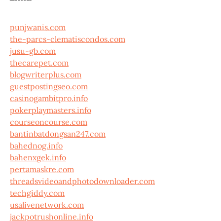
punjwanis.com
the-parcs-clematiscondos.com
jusu-gb.com
thecarepet.com
blogwriterplus.com
guestpostingseo.com
casinogambitpro.info
pokerplaymasters.info
courseoncourse.com
bantinbatdongsan247.com
bahednog.info
bahenxgek.info
pertamaskre.com
threadsvideoandphotodownloader.com
techgiddy.com
usalivenetwork.com
jackpotrushonline.info