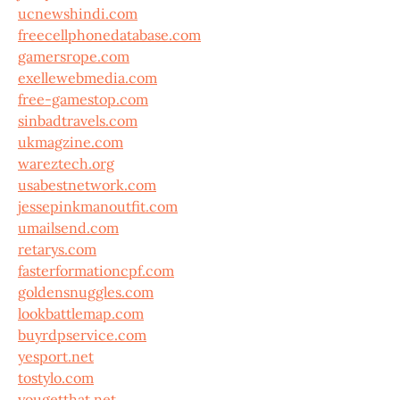
ucnewshindi.com
freecellphonedatabase.com
gamersrope.com
exellewebmedia.com
free-gamestop.com
sinbadtravels.com
ukmagzine.com
wareztech.org
usabestnetwork.com
jessepinkmanoutfit.com
umailsend.com
retarys.com
fasterformationcpf.com
goldensnuggles.com
lookbattlemap.com
buyrdpservice.com
yesport.net
tostylo.com
yougetthat.net