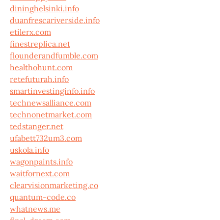
dininghelsinki.info
duanfrescariverside.info
etilerx.com
finestreplica.net
flounderandfumble.com
healthohunt.com
retefuturah.info
smartinvestinginfo.info
technewsalliance.com
technonetmarket.com
tedstanger.net
ufabett732um3.com
uskola.info
wagonpaints.info
waitfornext.com
clearvisionmarketing.co
quantum-code.co
whatnews.me