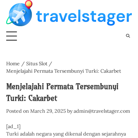
Skip
to
content
Raih maxwin setiap hari dengan slot X500 dari PG Soft. Slot
Slot Gacor Hari Ini dari PG Soft, Slot
gacor ini menghadirkan peluang menang besar dengan RTP
X500 untuk Maxwin Setiap Hari
tinggi.
Home
Situs Slot
Menjelajahi Permata Tersembunyi Turki: Cakarbet
Menjelajahi Permata Tersembunyi
Turki: Cakarbet
Posted on
March 29, 2025
by
admin@travelstager.com
[ad_1]
Turki adalah negara yang dikenal dengan sejarahnya