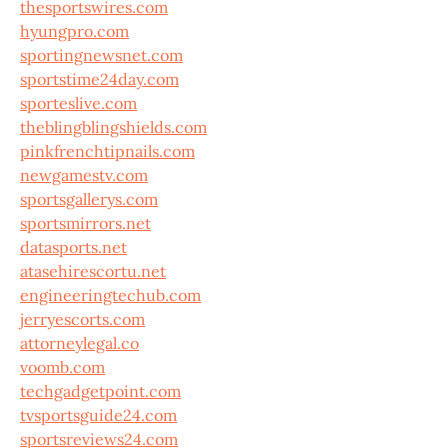
thesportswires.com
hyungpro.com
sportingnewsnet.com
sportstime24day.com
sporteslive.com
theblingblingshields.com
pinkfrenchtipnails.com
newgamestv.com
sportsgallerys.com
sportsmirrors.net
datasports.net
atasehirescortu.net
engineeringtechub.com
jerryescorts.com
attorneylegal.co
voomb.com
techgadgetpoint.com
tvsportsguide24.com
sportsreviews24.com