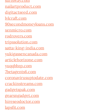
surfsway.com
nailartproduct.com
digitactseed.com
lvlcraft.com
90secondmoneyloans.com
xenmicro.com
rodrovers.com
tripssolution.com
satta-king-india.com
yukigassencanada.com
articlehorizone.com
yuqqbbzp.com
7betagents6.com
coronavirusuptodate.com
crackinstreams.com
gadgetspak.com
gearsngadget.com
hireseodoctor.com
lapsfit.com