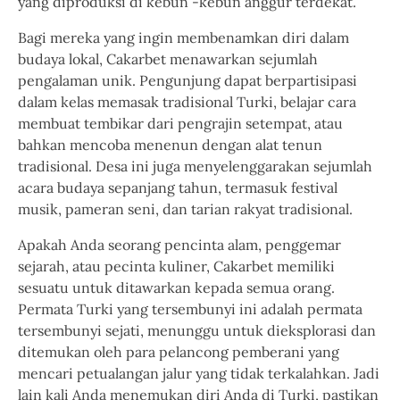
yang diproduksi di kebun -kebun anggur terdekat.
Bagi mereka yang ingin membenamkan diri dalam
budaya lokal, Cakarbet menawarkan sejumlah
pengalaman unik. Pengunjung dapat berpartisipasi
dalam kelas memasak tradisional Turki, belajar cara
membuat tembikar dari pengrajin setempat, atau
bahkan mencoba menenun dengan alat tenun
tradisional. Desa ini juga menyelenggarakan sejumlah
acara budaya sepanjang tahun, termasuk festival
musik, pameran seni, dan tarian rakyat tradisional.
Apakah Anda seorang pencinta alam, penggemar
sejarah, atau pecinta kuliner, Cakarbet memiliki
sesuatu untuk ditawarkan kepada semua orang.
Permata Turki yang tersembunyi ini adalah permata
tersembunyi sejati, menunggu untuk dieksplorasi dan
ditemukan oleh para pelancong pemberani yang
mencari petualangan jalur yang tidak terkalahkan. Jadi
lain kali Anda menemukan diri Anda di Turki, pastikan