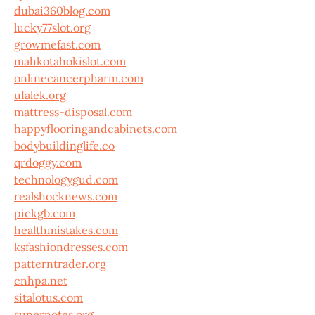
dubai360blog.com
lucky77slot.org
growmefast.com
mahkotahokislot.com
onlinecancerpharm.com
ufalek.org
mattress-disposal.com
happyflooringandcabinets.com
bodybuildinglife.co
qrdoggy.com
technologygud.com
realshocknews.com
pickgb.com
healthmistakes.com
ksfashiondresses.com
patterntrader.org
cnhpa.net
sitalotus.com
supernotes.org