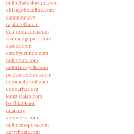
onlinebahisforum1.com
chicagoheadline.com
camming.org
rajalion88.com
goupuntacana.com
riversedgepark.com
zaseez.com
catchycrunch.com
nofaphub.com
nefertitingalls.com
patsyscreations.com
income4proof.com
educaritas.org
lensajelajah.com
betflik09.net
ncaq.org
xenmicro.com
onlineshopera.com
dartyfresh.com