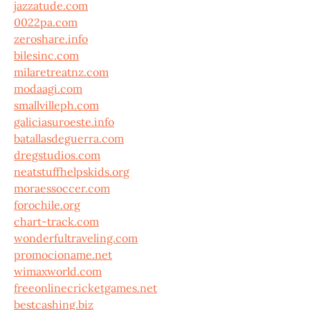
jazzatude.com
0022pa.com
zeroshare.info
bilesinc.com
milaretreatnz.com
modaagi.com
smallvilleph.com
galiciasuroeste.info
batallasdeguerra.com
dregstudios.com
neatstuffhelpskids.org
moraessoccer.com
forochile.org
chart-track.com
wonderfultraveling.com
promocioname.net
wimaxworld.com
freeonlinecricketgames.net
bestcashing.biz