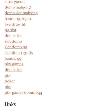
situs gacor
demo mahjong
demo slot mahjong
bandarqq login
live draw hk
pg slot
demo slot
slot demo
slot demo pg
slot demo gratis
bandarqq
pkv games
demo slot
pkv
poker
pkv
pkv games dominoqq
Links