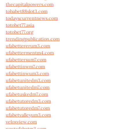
thecapitalpowers.com
tobabet88slot3.com
todayscurrentnews.com
totobet77.asia
totobet77.org
trendingpublication.com
ufabettererum3.com
ufabettermentm4.com
ufabettersum7.com
ufabettinwm7.com
ufabettinwum3.com
ufabetunitedm3.com
ufabetunitedm7.com
ufabetuskedm7.com
ufabetutoredm3.com
ufabetutoredm7.com
ufabetvalleyum3.com
veloxview.com
westufabetm3.com