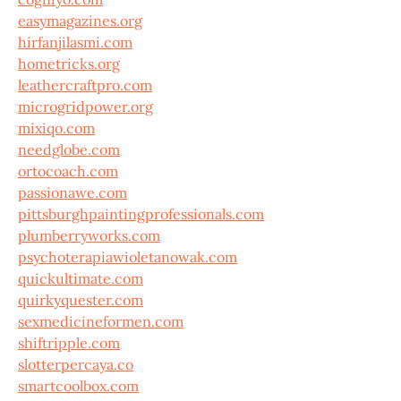
easymagazines.org
hirfanjilasmi.com
hometricks.org
leathercraftpro.com
microgridpower.org
mixiqo.com
needglobe.com
ortocoach.com
passionawe.com
pittsburghpaintingprofessionals.com
plumberryworks.com
psychoterapiawioletanowak.com
quickultimate.com
quirkyquester.com
sexmedicineformen.com
shiftripple.com
slotterpercaya.co
smartcoolbox.com