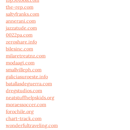
the-rep.com
saltyfranks.com
annerani.com
jazzatude.com
0022pa.com
zeroshare.info
bilesinc.com
milaretreatnz.com
modaagi.com
smallvilleph.com
galiciasuroeste.info
batallasdeguerra.com
dregstudios.com
neatstuffhelpskids.org
moraessoccer.com
forochile.org
chart-track.com
wonderfultraveling.com