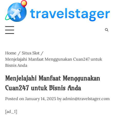
Skip
to
content
Raih maxwin setiap hari dengan slot X500 dari PG Soft. Slot
Slot Gacor Hari Ini dari PG Soft, Slot
gacor ini menghadirkan peluang menang besar dengan RTP
X500 untuk Maxwin Setiap Hari
tinggi.
Home
Situs Slot
Menjelajahi Manfaat Menggunakan Cuan247 untuk
Bisnis Anda
Menjelajahi Manfaat Menggunakan
Cuan247 untuk Bisnis Anda
Posted on
January 14, 2025
by
admin@travelstager.com
[ad_1]