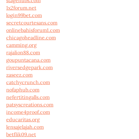
stagehubs.com
1x2forum.net
login99bet.com
secretcourtesans.com
onlinebahisforum1.com
chicagoheadline.com
camming.org
rajalion88.com
goupuntacana.com
riversedgepark.com
zaseez.com
catchycrunch.com
nofaphub.com
nefertitingalls.com
patsyscreations.com
income4proof.com
educaritas.org
lensajelajah.com
betflik09.net