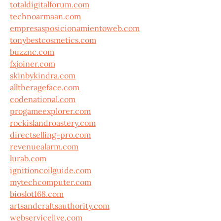
totaldigitalforum.com
technoarmaan.com
empresasposicionamientoweb.com
tonybestcosmetics.com
buzznc.com
fxjoiner.com
skinbykindra.com
alltherageface.com
codenational.com
progameexplorer.com
rockislandroastery.com
directselling-pro.com
revenuealarm.com
lurab.com
ignitioncoilguide.com
mytechcomputer.com
bioslot168.com
artsandcraftsauthority.com
webservicelive.com