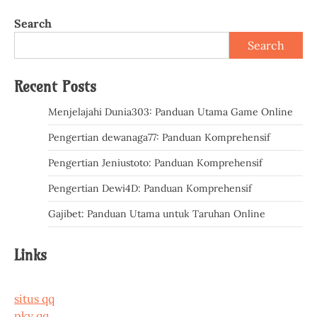
Search
Search
Recent Posts
Menjelajahi Dunia303: Panduan Utama Game Online
Pengertian dewanaga77: Panduan Komprehensif
Pengertian Jeniustoto: Panduan Komprehensif
Pengertian Dewi4D: Panduan Komprehensif
Gajibet: Panduan Utama untuk Taruhan Online
Links
situs qq
pkv qq