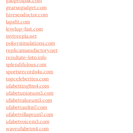
gadgetspak.com
gearsngadget.com
hireseodoctor.com
lapsfit.com
levelup-fast.com
mytreepla.net
pokersimulations.com
replicamanufactory.net
rezultate-loto.info
splendifulous.com
sportsrecords4u.com
topceleberites.com
ufabetting8m4.com
ufabetunionum3.com
ufabetvalueum3.com
ufabetvaultm7.com
ufabetvillageum7.com
ufabetvoicem3.com
waveufabetm4.com