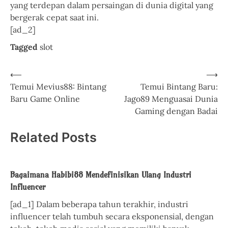
yang terdepan dalam persaingan di dunia digital yang
bergerak cepat saat ini.
[ad_2]
Tagged
slot
Post
⟵
⟶
Temui Mevius88: Bintang
Temui Bintang Baru:
navigation
Baru Game Online
Jago89 Menguasai Dunia
Gaming dengan Badai
Related Posts
Bagaimana Habibi88 Mendefinisikan Ulang Industri
Influencer
[ad_1] Dalam beberapa tahun terakhir, industri
influencer telah tumbuh secara eksponensial, dengan