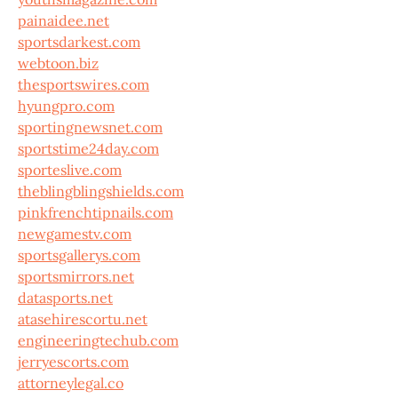
painaidee.net
sportsdarkest.com
webtoon.biz
thesportswires.com
hyungpro.com
sportingnewsnet.com
sportstime24day.com
sporteslive.com
theblingblingshields.com
pinkfrenchtipnails.com
newgamestv.com
sportsgallerys.com
sportsmirrors.net
datasports.net
atasehirescortu.net
engineeringtechub.com
jerryescorts.com
attorneylegal.co