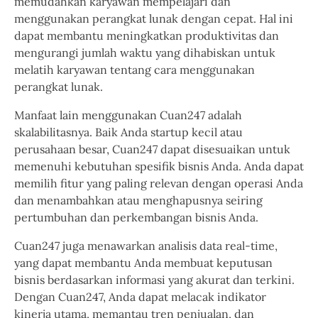
memudahkan karyawan mempelajari dan
menggunakan perangkat lunak dengan cepat. Hal ini
dapat membantu meningkatkan produktivitas dan
mengurangi jumlah waktu yang dihabiskan untuk
melatih karyawan tentang cara menggunakan
perangkat lunak.
Manfaat lain menggunakan Cuan247 adalah
skalabilitasnya. Baik Anda startup kecil atau
perusahaan besar, Cuan247 dapat disesuaikan untuk
memenuhi kebutuhan spesifik bisnis Anda. Anda dapat
memilih fitur yang paling relevan dengan operasi Anda
dan menambahkan atau menghapusnya seiring
pertumbuhan dan perkembangan bisnis Anda.
Cuan247 juga menawarkan analisis data real-time,
yang dapat membantu Anda membuat keputusan
bisnis berdasarkan informasi yang akurat dan terkini.
Dengan Cuan247, Anda dapat melacak indikator
kinerja utama, memantau tren penjualan, dan