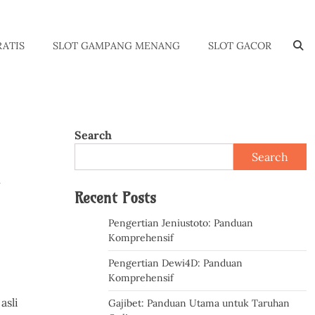
RATIS
SLOT GAMPANG MENANG
SLOT GACOR
tiap Hari
Search
Search
Recent Posts
Pengertian Jeniustoto: Panduan
Komprehensif
Pengertian Dewi4D: Panduan
Komprehensif
asli
Gajibet: Panduan Utama untuk Taruhan