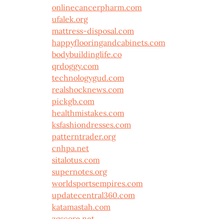
onlinecancerpharm.com
ufalek.org
mattress-disposal.com
happyflooringandcabinets.com
bodybuildinglife.co
qrdoggy.com
technologygud.com
realshocknews.com
pickgb.com
healthmistakes.com
ksfashiondresses.com
patterntrader.org
cnhpa.net
sitalotus.com
supernotes.org
worldsportsempires.com
updatecentral360.com
katamastah.com
zqscore.net