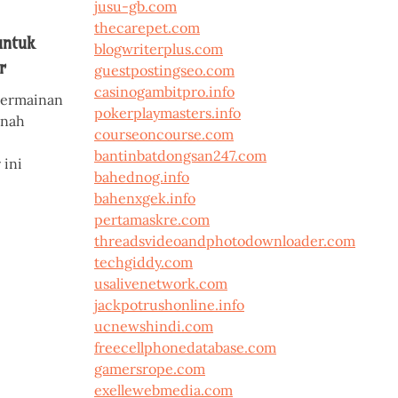
jusu-gb.com
thecarepet.com
untuk
blogwriterplus.com
r
guestpostingseo.com
casinogambitpro.info
permainan
pokerplaymasters.info
rnah
courseoncourse.com
bantinbatdongsan247.com
 ini
bahednog.info
bahenxgek.info
pertamaskre.com
threadsvideoandphotodownloader.com
techgiddy.com
usalivenetwork.com
jackpotrushonline.info
ucnewshindi.com
freecellphonedatabase.com
gamersrope.com
exellewebmedia.com