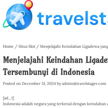
Skip
to
content
Raih maxwin setiap hari dengan slot X500 dari PG Soft. Slot gacor
Slot Gacor Hari Ini dari PG S
Home
Situs Slot
Menjelajahi Keindahan Ligadewa yan
Menjelajahi Keindahan Liga
Tersembunyi di Indonesia
Posted on
December 31, 2024
by
admin@travelstager.com
[ad_1]
Indonesia adalah negara yang terkenal dengan keindahan a