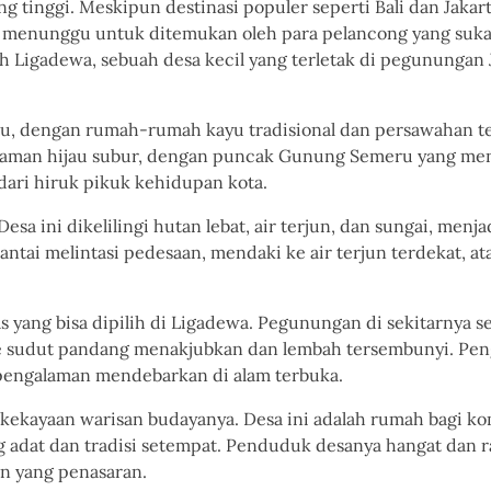
 tinggi. Meskipun destinasi populer seperti Bali dan Jakart
g menunggu untuk ditemukan oleh para pelancong yang suk
ah Ligadewa, sebuah desa kecil yang terletak di pegunungan
u, dengan rumah-rumah kayu tradisional dan persawahan t
anaman hijau subur, dengan puncak Gunung Semeru yang me
dari hiruk pikuk kehidupan kota.
esa ini dikelilingi hutan lebat, air terjun, dan sungai, menj
antai melintasi pedesaan, mendaki ke air terjun terdekat, a
as yang bisa dipilih di Ligadewa. Pegunungan di sekitarnya
 ke sudut pandang menakjubkan dan lembah tersembunyi. Pe
 pengalaman mendebarkan di alam terbuka.
 kekayaan warisan budayanya. Desa ini adalah rumah bagi k
ng adat dan tradisi setempat. Penduduk desanya hangat dan 
n yang penasaran.