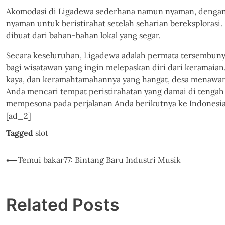
Akomodasi di Ligadewa sederhana namun nyaman, dengan
nyaman untuk beristirahat setelah seharian bereksplorasi.
dibuat dari bahan-bahan lokal yang segar.
Secara keseluruhan, Ligadewa adalah permata tersembun
bagi wisatawan yang ingin melepaskan diri dari keramai
kaya, dan keramahtamahannya yang hangat, desa menawan i
Anda mencari tempat peristirahatan yang damai di tenga
mempesona pada perjalanan Anda berikutnya ke Indonesia
[ad_2]
Tagged
slot
Post
⟵
Temui bakar77: Bintang Baru Industri Musik
navigation
Related Posts