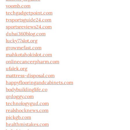
voomb.com
techgadgetpoint.com
tvsportsguide24.com
sportsreviews24.com
dubai360blog.com
lucky77slot.org
growmefast.com
mahkotahokislot.com
onlinecancerpharm.com
ufalek.org
mattress-disposal.com
happyflooringandcabinets.com
bodybuildinglife.co
qrdoggy.com
technologygud.com
realshocknews.com
pickgb.com
healthmistakes.com