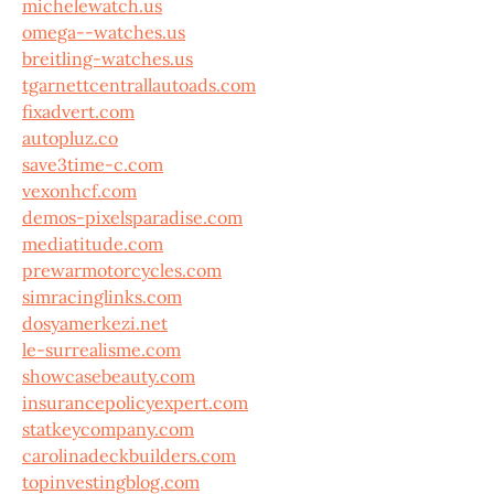
michelewatch.us
omega--watches.us
breitling-watches.us
tgarnettcentrallautoads.com
fixadvert.com
autopluz.co
save3time-c.com
vexonhcf.com
demos-pixelsparadise.com
mediatitude.com
prewarmotorcycles.com
simracinglinks.com
dosyamerkezi.net
le-surrealisme.com
showcasebeauty.com
insurancepolicyexpert.com
statkeycompany.com
carolinadeckbuilders.com
topinvestingblog.com