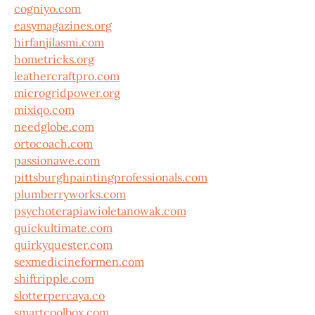
cogniyo.com
easymagazines.org
hirfanjilasmi.com
hometricks.org
leathercraftpro.com
microgridpower.org
mixiqo.com
needglobe.com
ortocoach.com
passionawe.com
pittsburghpaintingprofessionals.com
plumberryworks.com
psychoterapiawioletanowak.com
quickultimate.com
quirkyquester.com
sexmedicineformen.com
shiftripple.com
slotterpercaya.co
smartcoolbox.com