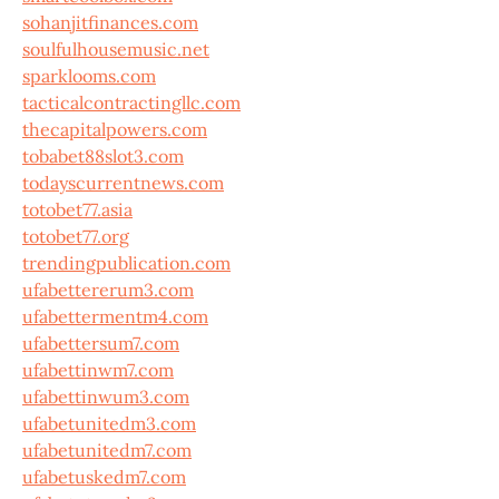
sohanjitfinances.com
soulfulhousemusic.net
sparklooms.com
tacticalcontractingllc.com
thecapitalpowers.com
tobabet88slot3.com
todayscurrentnews.com
totobet77.asia
totobet77.org
trendingpublication.com
ufabettererum3.com
ufabettermentm4.com
ufabettersum7.com
ufabettinwm7.com
ufabettinwum3.com
ufabetunitedm3.com
ufabetunitedm7.com
ufabetuskedm7.com