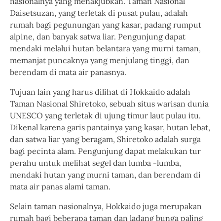
nasionalnya yang menakjubkan. Taman Nasional
Daisetsuzan, yang terletak di pusat pulau, adalah
rumah bagi pegunungan yang kasar, padang rumput
alpine, dan banyak satwa liar. Pengunjung dapat
mendaki melalui hutan belantara yang murni taman,
memanjat puncaknya yang menjulang tinggi, dan
berendam di mata air panasnya.
Tujuan lain yang harus dilihat di Hokkaido adalah
Taman Nasional Shiretoko, sebuah situs warisan dunia
UNESCO yang terletak di ujung timur laut pulau itu.
Dikenal karena garis pantainya yang kasar, hutan lebat,
dan satwa liar yang beragam, Shiretoko adalah surga
bagi pecinta alam. Pengunjung dapat melakukan tur
perahu untuk melihat segel dan lumba -lumba,
mendaki hutan yang murni taman, dan berendam di
mata air panas alami taman.
Selain taman nasionalnya, Hokkaido juga merupakan
rumah bagi beberapa taman dan ladang bunga paling