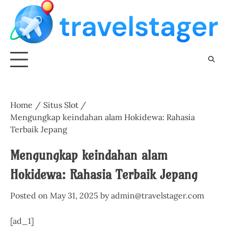
Skip
to
content
Raih maxwin setiap hari dengan slot X500 dari PG Soft. Slot
Slot Gacor Hari Ini dari PG Soft, Slot
gacor ini menghadirkan peluang menang besar dengan RTP
X500 untuk Maxwin Setiap Hari
tinggi.
Home
Situs Slot
Mengungkap keindahan alam Hokidewa: Rahasia
Terbaik Jepang
Mengungkap keindahan alam
Hokidewa: Rahasia Terbaik Jepang
Posted on
May 31, 2025
by
admin@travelstager.com
[ad_1]