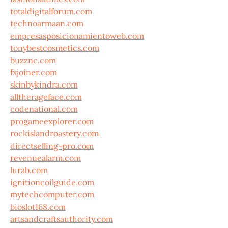
totaldigitalforum.com
technoarmaan.com
empresasposicionamientoweb.com
tonybestcosmetics.com
buzznc.com
fxjoiner.com
skinbykindra.com
alltherageface.com
codenational.com
progameexplorer.com
rockislandroastery.com
directselling-pro.com
revenuealarm.com
lurab.com
ignitioncoilguide.com
mytechcomputer.com
bioslot168.com
artsandcraftsauthority.com