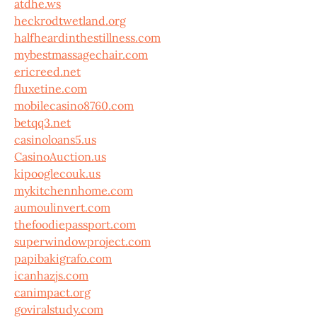
atdhe.ws
heckrodtwetland.org
halfheardinthestillness.com
mybestmassagechair.com
ericreed.net
fluxetine.com
mobilecasino8760.com
betqq3.net
casinoloans5.us
CasinoAuction.us
kipooglecouk.us
mykitchennhome.com
aumoulinvert.com
thefoodiepassport.com
superwindowproject.com
papibakigrafo.com
icanhazjs.com
canimpact.org
goviralstudy.com