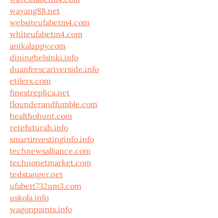
wayang88.net
websiteufabetm4.com
whiteufabetm4.com
anikalappy.com
dininghelsinki.info
duanfrescariverside.info
etilerx.com
finestreplica.net
flounderandfumble.com
healthohunt.com
retefuturah.info
smartinvestinginfo.info
technewsalliance.com
technonetmarket.com
tedstanger.net
ufabett732um3.com
uskola.info
wagonpaints.info