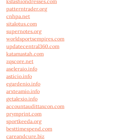
ksfashiondresses.com
patterntrader.org
cnhpa.net
sitalotus.com
supernotes.org
worldsportsempires.com
updatecentral360.com
katamastah.com
zqscore.net
aseleraio.info
asticio.info
egardenio.info
arxteamio.info
getalexio.info
accountaudittaxcon.com
prymprint.com
sportkeeda.org
besttimespend.com
careandcure.biz