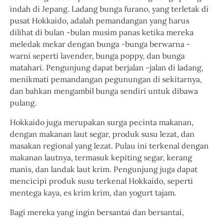
indah di Jepang. Ladang bunga furano, yang terletak di
pusat Hokkaido, adalah pemandangan yang harus
dilihat di bulan -bulan musim panas ketika mereka
meledak mekar dengan bunga -bunga berwarna -
warni seperti lavender, bunga poppy, dan bunga
matahari. Pengunjung dapat berjalan -jalan di ladang,
menikmati pemandangan pegunungan di sekitarnya,
dan bahkan mengambil bunga sendiri untuk dibawa
pulang.
Hokkaido juga merupakan surga pecinta makanan,
dengan makanan laut segar, produk susu lezat, dan
masakan regional yang lezat. Pulau ini terkenal dengan
makanan lautnya, termasuk kepiting segar, kerang
manis, dan landak laut krim. Pengunjung juga dapat
mencicipi produk susu terkenal Hokkaido, seperti
mentega kaya, es krim krim, dan yogurt tajam.
Bagi mereka yang ingin bersantai dan bersantai,