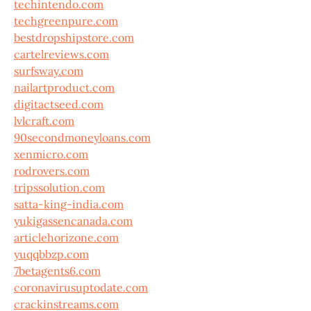
techintendo.com
techgreenpure.com
bestdropshipstore.com
cartelreviews.com
surfsway.com
nailartproduct.com
digitactseed.com
lvlcraft.com
90secondmoneyloans.com
xenmicro.com
rodrovers.com
tripssolution.com
satta-king-india.com
yukigassencanada.com
articlehorizone.com
yuqqbbzp.com
7betagents6.com
coronavirusuptodate.com
crackinstreams.com