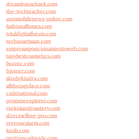
dreamhousehack.com
the-techteacher.com
automobilenews-online.com
fashionalltimes.com
totaldigitalforum.com
technoarmaan.com
empresasposicionamientoweb.com
tonybestcosmetics.com
buzznc.com
fxjoiner.com
skinbykindra.com
alltherageface.com
codenational.com
progameexplorer.com
rockislandroastery.com
directselling-pro.com
revenuealarm.com
lurab.com
ignitioncoilguide.com