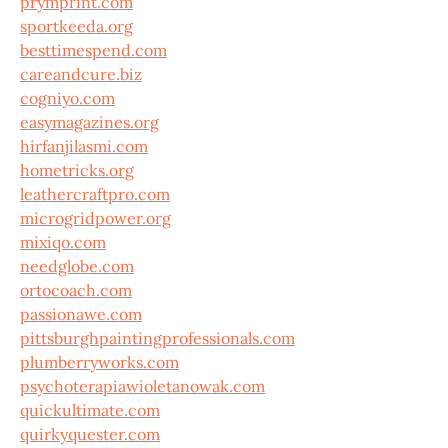
prymprint.com
sportkeeda.org
besttimespend.com
careandcure.biz
cogniyo.com
easymagazines.org
hirfanjilasmi.com
hometricks.org
leathercraftpro.com
microgridpower.org
mixiqo.com
needglobe.com
ortocoach.com
passionawe.com
pittsburghpaintingprofessionals.com
plumberryworks.com
psychoterapiawioletanowak.com
quickultimate.com
quirkyquester.com