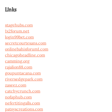
Links
stagehubs.com
1x2forum.net
login99bet.com
secretcourtesans.com
onlinebahisforum1.com
chicagoheadline.com
camming.org
rajalion88.com
goupuntacana.com
riversedgepark.com
zaseez.com
catchycrunch.com
nofaphub.com
nefertitingalls.com
patsyscreations.com