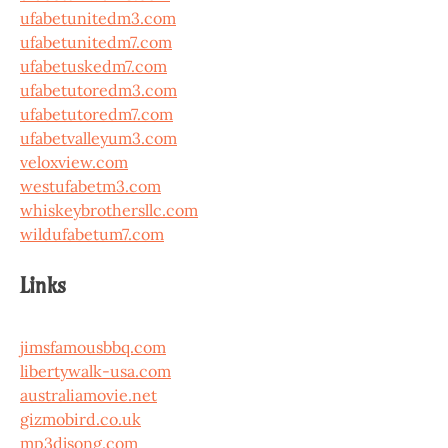
ufabetunitedm3.com
ufabetunitedm7.com
ufabetuskedm7.com
ufabetutoredm3.com
ufabetutoredm7.com
ufabetvalleyum3.com
veloxview.com
westufabetm3.com
whiskeybrothersllc.com
wildufabetum7.com
Links
jimsfamousbbq.com
libertywalk-usa.com
australiamovie.net
gizmobird.co.uk
mp3djsong.com