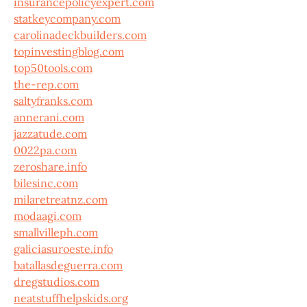
insurancepolicyexpert.com
statkeycompany.com
carolinadeckbuilders.com
topinvestingblog.com
top50tools.com
the-rep.com
saltyfranks.com
annerani.com
jazzatude.com
0022pa.com
zeroshare.info
bilesinc.com
milaretreatnz.com
modaagi.com
smallvilleph.com
galiciasuroeste.info
batallasdeguerra.com
dregstudios.com
neatstuffhelpskids.org