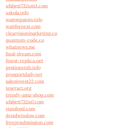
ufabett732um3.com
uskola.info
wagonpaints.info
waitfornext.com
clearvisionmarketing.co
quantum-code.co
whatnews.me
final-dream.com
finest-replica.net
gestioneinh.info
prosportdaily.net
salesinvest22.com
teseract.org
trendy-ama-shop.com
ufabett732m7.com
visiofood.com
droidwindow.com
freeprsubmission.com