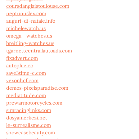
coursdanglaistoulouse.com
neptunuslex.com
auguri-di-natale.info
michelewatch.us
omega--watches.us
breitling-watches.us
tgarnettcentrallautoads.com
fixadvert.com
autopluz.co
save3time-c.com
vexonhcf.com
demos-pixelsparadise.com
mediatitude.com
prewarmotorcycles.com
simracinglinks.com
dosyamerkezi.net
le-surrealisme.com
showcasebeauty.com