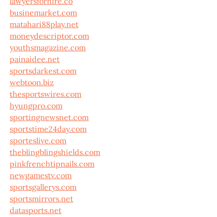
lawyersforhire.co
businemarket.com
matahari88play.net
moneydescriptor.com
youthsmagazine.com
painaidee.net
sportsdarkest.com
webtoon.biz
thesportswires.com
hyungpro.com
sportingnewsnet.com
sportstime24day.com
sporteslive.com
theblingblingshields.com
pinkfrenchtipnails.com
newgamestv.com
sportsgallerys.com
sportsmirrors.net
datasports.net