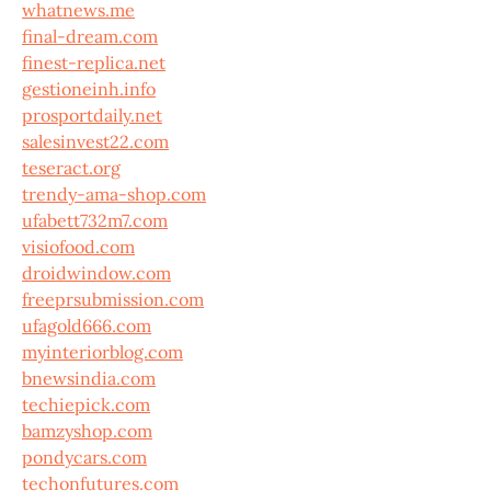
whatnews.me
final-dream.com
finest-replica.net
gestioneinh.info
prosportdaily.net
salesinvest22.com
teseract.org
trendy-ama-shop.com
ufabett732m7.com
visiofood.com
droidwindow.com
freeprsubmission.com
ufagold666.com
myinteriorblog.com
bnewsindia.com
techiepick.com
bamzyshop.com
pondycars.com
techonfutures.com