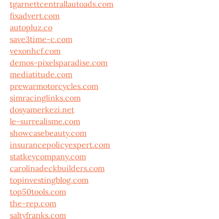
tgarnettcentrallautoads.com
fixadvert.com
autopluz.co
save3time-c.com
vexonhcf.com
demos-pixelsparadise.com
mediatitude.com
prewarmotorcycles.com
simracinglinks.com
dosyamerkezi.net
le-surrealisme.com
showcasebeauty.com
insurancepolicyexpert.com
statkeycompany.com
carolinadeckbuilders.com
topinvestingblog.com
top50tools.com
the-rep.com
saltyfranks.com