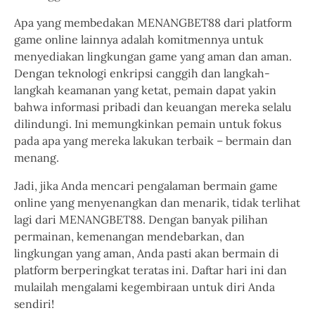
Apa yang membedakan MENANGBET88 dari platform
game online lainnya adalah komitmennya untuk
menyediakan lingkungan game yang aman dan aman.
Dengan teknologi enkripsi canggih dan langkah-
langkah keamanan yang ketat, pemain dapat yakin
bahwa informasi pribadi dan keuangan mereka selalu
dilindungi. Ini memungkinkan pemain untuk fokus
pada apa yang mereka lakukan terbaik – bermain dan
menang.
Jadi, jika Anda mencari pengalaman bermain game
online yang menyenangkan dan menarik, tidak terlihat
lagi dari MENANGBET88. Dengan banyak pilihan
permainan, kemenangan mendebarkan, dan
lingkungan yang aman, Anda pasti akan bermain di
platform berperingkat teratas ini. Daftar hari ini dan
mulailah mengalami kegembiraan untuk diri Anda
sendiri!