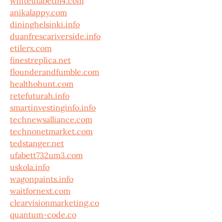
whiteufabetm4.com
anikalappy.com
dininghelsinki.info
duanfrescariverside.info
etilerx.com
finestreplica.net
flounderandfumble.com
healthohunt.com
retefuturah.info
smartinvestinginfo.info
technewsalliance.com
technonetmarket.com
tedstanger.net
ufabett732um3.com
uskola.info
wagonpaints.info
waitfornext.com
clearvisionmarketing.co
quantum-code.co