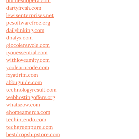
onlineshopera.com
dartyfresh.com
lewisenterprises.net
pcsoftwarefree.org
dailylinking.com
dnafyx.com
giocolenuvole.com
iyouessential.com
withloveamity.com
youlearncode.com
fxyatirim.com
abbuguide.com
technologyresult.com
webhostingoffers.org
whatszow.com
ehomeamerca.com
techintendo.com
techgreenpure.com
bestdropshipstore.com