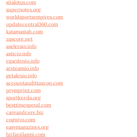
sitalotus.com
supernotes.org
worldsportsempires.com
updatecentral360.com
katamastah.com
zqscore.net
aseleraio.info
asticio.info
egardenio.info
arxteamio.info
getalexio.info
accountaudittaxcon.com
prymprint.com
sportkeeda.org
besttimespend.com
careandcure.biz
cogniyo.com
easymagazines.org
hirfanjilasmi.com