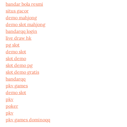
bandar bola resmi
situs gacor
demo mahjong
demo slot mahjong
bandarqq login
live draw hk
pg slot
demo slot
slot demo
slot demo pg
slot demo gratis
bandarqq
pkv games
demo slot
pkv
poker
pkv
pkv games dominoqq