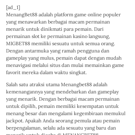
[ad_1]
MenangBet88 adalah platform game online populer
yang menawarkan berbagai macam permainan
menarik untuk dinikmati para pemain. Dari
permainan slot ke permainan kasino langsung,
MIGBET88 memiliki sesuatu untuk semua orang.
Dengan antarmuka yang ramah pengguna dan
gameplay yang mulus, pemain dapat dengan mudah
menavigasi melalui situs dan mulai memainkan game
favorit mereka dalam waktu singkat.
Salah satu atraksi utama Menangbet88 adalah
kemenangannya yang mendebarkan dan gameplay
yang menarik. Dengan berbagai macam permainan
untuk dipilih, pemain memiliki kesempatan untuk
menang besar dan mengalami kegembiraan memukul
jackpot. Apakah Anda seorang pemula atau pemain
berpengalaman, selalu ada sesuatu yang baru dan
menarik untuk dicoba di MENANGBET88.