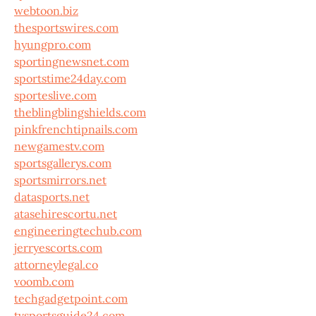
webtoon.biz
thesportswires.com
hyungpro.com
sportingnewsnet.com
sportstime24day.com
sporteslive.com
theblingblingshields.com
pinkfrenchtipnails.com
newgamestv.com
sportsgallerys.com
sportsmirrors.net
datasports.net
atasehirescortu.net
engineeringtechub.com
jerryescorts.com
attorneylegal.co
voomb.com
techgadgetpoint.com
tvsportsguide24.com