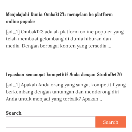
Menjelajahi Dunia Ombak123: menyelam ke platform
online populer
[ad_1] Ombak123 adalah platform online populer yang
telah membuat gelombang di dunia hiburan dan
media. Dengan berbagai konten yang tersedia,…
Lepaskan semangat kompetitif Anda dengan StudioBet78
[ad_1] Apakah Anda orang yang sangat kompetitif yang
berkembang dengan tantangan dan mendorong diri
Anda untuk menjadi yang terbaik? Apakah…
Search
Search