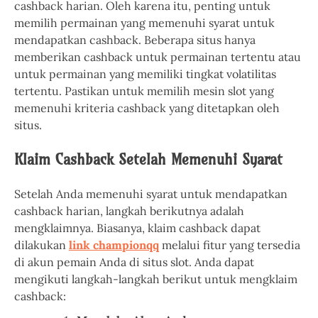
cashback harian. Oleh karena itu, penting untuk
memilih permainan yang memenuhi syarat untuk
mendapatkan cashback. Beberapa situs hanya
memberikan cashback untuk permainan tertentu atau
untuk permainan yang memiliki tingkat volatilitas
tertentu. Pastikan untuk memilih mesin slot yang
memenuhi kriteria cashback yang ditetapkan oleh
situs.
Klaim Cashback Setelah Memenuhi Syarat
Setelah Anda memenuhi syarat untuk mendapatkan
cashback harian, langkah berikutnya adalah
mengklaimnya. Biasanya, klaim cashback dapat
dilakukan
link championqq
melalui fitur yang tersedia
di akun pemain Anda di situs slot. Anda dapat
mengikuti langkah-langkah berikut untuk mengklaim
cashback: