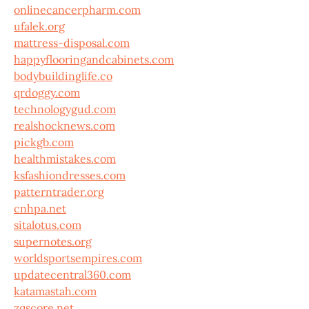
onlinecancerpharm.com
ufalek.org
mattress-disposal.com
happyflooringandcabinets.com
bodybuildinglife.co
qrdoggy.com
technologygud.com
realshocknews.com
pickgb.com
healthmistakes.com
ksfashiondresses.com
patterntrader.org
cnhpa.net
sitalotus.com
supernotes.org
worldsportsempires.com
updatecentral360.com
katamastah.com
zqscore.net