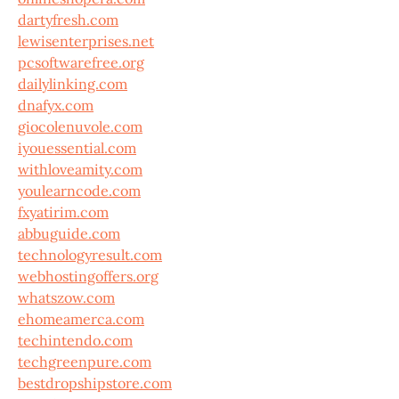
dartyfresh.com
lewisenterprises.net
pcsoftwarefree.org
dailylinking.com
dnafyx.com
giocolenuvole.com
iyouessential.com
withloveamity.com
youlearncode.com
fxyatirim.com
abbuguide.com
technologyresult.com
webhostingoffers.org
whatszow.com
ehomeamerca.com
techintendo.com
techgreenpure.com
bestdropshipstore.com