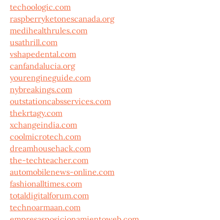
techoologic.com
raspberryketonescanada.org
medihealthrules.com
usathrill.com
vshapedental.com
canfandalucia.org
yourengineguide.com
nybreakings.com
outstationcabsservices.com
thekrtagy.com
xchangeindia.com
coolmicrotech.com
dreamhousehack.com
the-techteacher.com
automobilenews-online.com
fashionalltimes.com
totaldigitalforum.com
technoarmaan.com
empresasposicionamientoweb.com