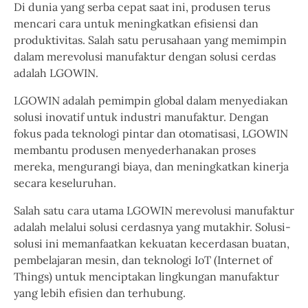
Di dunia yang serba cepat saat ini, produsen terus
mencari cara untuk meningkatkan efisiensi dan
produktivitas. Salah satu perusahaan yang memimpin
dalam merevolusi manufaktur dengan solusi cerdas
adalah LGOWIN.
LGOWIN adalah pemimpin global dalam menyediakan
solusi inovatif untuk industri manufaktur. Dengan
fokus pada teknologi pintar dan otomatisasi, LGOWIN
membantu produsen menyederhanakan proses
mereka, mengurangi biaya, dan meningkatkan kinerja
secara keseluruhan.
Salah satu cara utama LGOWIN merevolusi manufaktur
adalah melalui solusi cerdasnya yang mutakhir. Solusi-
solusi ini memanfaatkan kekuatan kecerdasan buatan,
pembelajaran mesin, dan teknologi IoT (Internet of
Things) untuk menciptakan lingkungan manufaktur
yang lebih efisien dan terhubung.