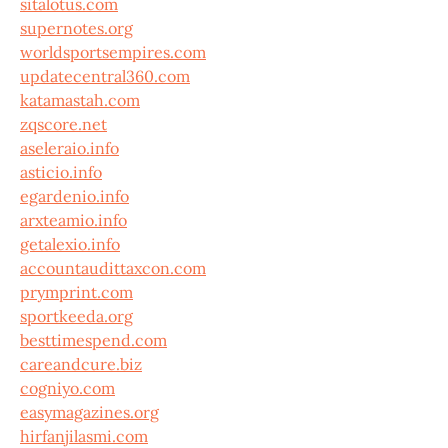
sitalotus.com
supernotes.org
worldsportsempires.com
updatecentral360.com
katamastah.com
zqscore.net
aseleraio.info
asticio.info
egardenio.info
arxteamio.info
getalexio.info
accountaudittaxcon.com
prymprint.com
sportkeeda.org
besttimespend.com
careandcure.biz
cogniyo.com
easymagazines.org
hirfanjilasmi.com