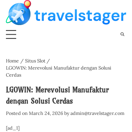
Skip
to
content
Raih maxwin setiap hari dengan slot X500 dari PG Soft. Slot
Slot Gacor Hari Ini dari PG Soft, Slot
gacor ini menghadirkan peluang menang besar dengan RTP
X500 untuk Maxwin Setiap Hari
tinggi.
Home
Situs Slot
LGOWIN: Merevolusi Manufaktur dengan Solusi
Cerdas
LGOWIN: Merevolusi Manufaktur
dengan Solusi Cerdas
Posted on
March 24, 2026
by
admin@travelstager.com
[ad_1]