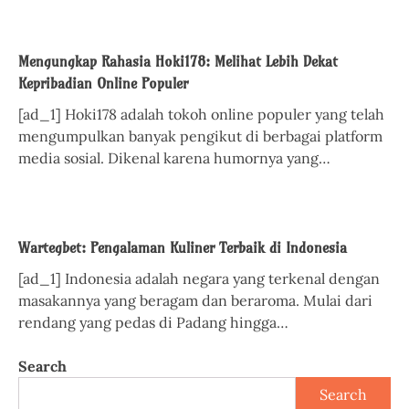
Mengungkap Rahasia Hoki178: Melihat Lebih Dekat
Kepribadian Online Populer
[ad_1] Hoki178 adalah tokoh online populer yang telah
mengumpulkan banyak pengikut di berbagai platform
media sosial. Dikenal karena humornya yang…
Wartegbet: Pengalaman Kuliner Terbaik di Indonesia
[ad_1] Indonesia adalah negara yang terkenal dengan
masakannya yang beragam dan beraroma. Mulai dari
rendang yang pedas di Padang hingga…
Search
Search