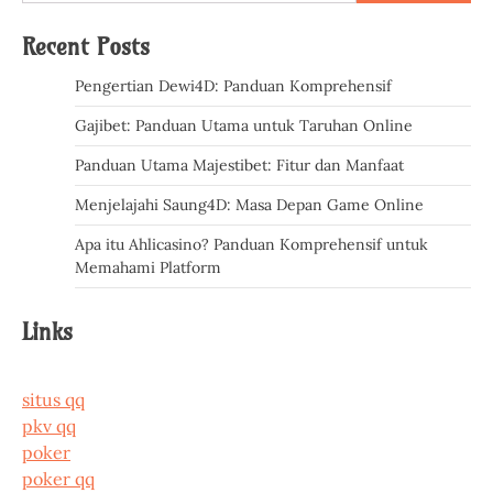
Recent Posts
Pengertian Dewi4D: Panduan Komprehensif
Gajibet: Panduan Utama untuk Taruhan Online
Panduan Utama Majestibet: Fitur dan Manfaat
Menjelajahi Saung4D: Masa Depan Game Online
Apa itu Ahlicasino? Panduan Komprehensif untuk
Memahami Platform
Links
situs qq
pkv qq
poker
poker qq