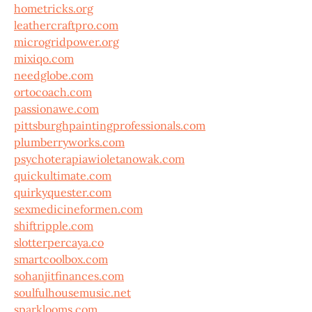
hometricks.org
leathercraftpro.com
microgridpower.org
mixiqo.com
needglobe.com
ortocoach.com
passionawe.com
pittsburghpaintingprofessionals.com
plumberryworks.com
psychoterapiawioletanowak.com
quickultimate.com
quirkyquester.com
sexmedicineformen.com
shiftripple.com
slotterpercaya.co
smartcoolbox.com
sohanjitfinances.com
soulfulhousemusic.net
sparklooms.com