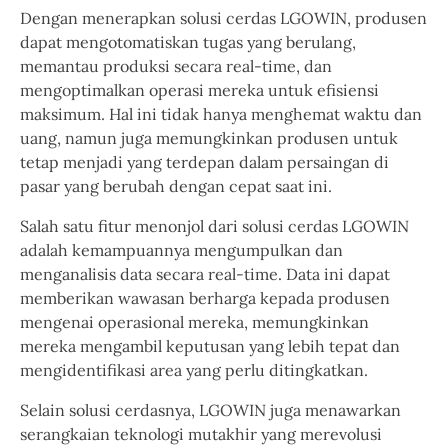
Dengan menerapkan solusi cerdas LGOWIN, produsen
dapat mengotomatiskan tugas yang berulang,
memantau produksi secara real-time, dan
mengoptimalkan operasi mereka untuk efisiensi
maksimum. Hal ini tidak hanya menghemat waktu dan
uang, namun juga memungkinkan produsen untuk
tetap menjadi yang terdepan dalam persaingan di
pasar yang berubah dengan cepat saat ini.
Salah satu fitur menonjol dari solusi cerdas LGOWIN
adalah kemampuannya mengumpulkan dan
menganalisis data secara real-time. Data ini dapat
memberikan wawasan berharga kepada produsen
mengenai operasional mereka, memungkinkan
mereka mengambil keputusan yang lebih tepat dan
mengidentifikasi area yang perlu ditingkatkan.
Selain solusi cerdasnya, LGOWIN juga menawarkan
serangkaian teknologi mutakhir yang merevolusi