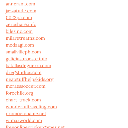
annerani.com
jazzatude.com
0022pa.com
zeroshare.info
bilesinc.com
milaretreatnz.com
modaagi.com
smallvilleph.com
galiciasuroeste.info
batallasdeguerra.com
dregstudios.com
neatstuffhelpskids.org
moraessoccer.com
forochile.org
chart-track.com
wonderfultraveling.com
promocioname.net
wimaxworld.com
freeonlinecricketgames.net