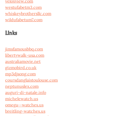
veloxview.com
westufabetm3.com
whiskeybrothersllc.com
wildufabetum7.com
Links
jimsfamousbbq.com
libertywalk-usa.com
australiamovie.net
gizmobird.co.uk
mp3djsong.com
coursdanglaistoulouse.com
neptunuslex.com
auguri-di-natale.info
michelewatch.us
omega--watches.us
breitling-watches.us