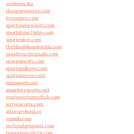
webtoon.biz
thesportswires.com
hyungpro.com
sportingnewsnet.com
sportstime24day.com
sporteslive.com
theblingblingshields.com
pinkfrenchtipnails.com
newgamestv.com
sportsgallerys.com
sportsmirrors.net
datasports.net
atasehirescortu.net
engineeringtechub.com
jerryescorts.com
attorneylegal.co
voomb.com
techgadgetpoint.com
tvsportsguide24.com