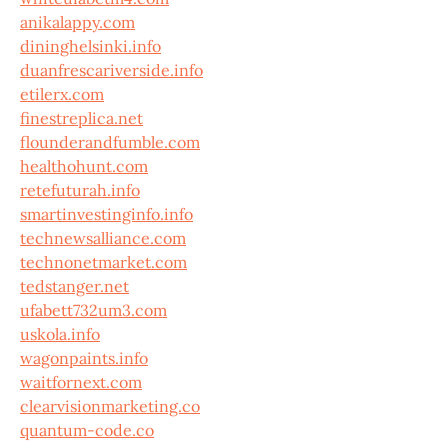
anikalappy.com
dininghelsinki.info
duanfrescariverside.info
etilerx.com
finestreplica.net
flounderandfumble.com
healthohunt.com
retefuturah.info
smartinvestinginfo.info
technewsalliance.com
technonetmarket.com
tedstanger.net
ufabett732um3.com
uskola.info
wagonpaints.info
waitfornext.com
clearvisionmarketing.co
quantum-code.co