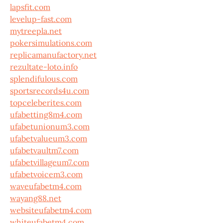
lapsfit.com
levelup-fast.com
mytreepla.net
pokersimulations.com
replicamanufactory.net
rezultate-loto.info
splendifulous.com
sportsrecords4u.com
topceleberites.com
ufabetting8m4.com
ufabetunionum3.com
ufabetvalueum3.com
ufabetvaultm7.com
ufabetvillageum7.com
ufabetvoicem3.com
waveufabetm4.com
wayang88.net
websiteufabetm4.com
whiteufabetm4.com