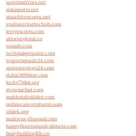
sportsmirrors.net
datasports.net
atasehirescortu.net
engineeringtechub.com
jerryescorts.com
attorneylegal.co
voomb.com
techgadgetpoint.com
tvsportsguide24.com
sportsreviews24.com
dubai360blog.com
lucky77slot.org
growmefast.com
mahkotahokislot.com
onlinecancerpharm.com
ufalek.org
mattress-disposal.com
happyflooringandcabinets.com
bodybuildinglife.co