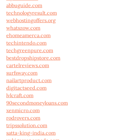
abbuguide.com
technologyresult.com
webhostingoffers.org
whatszow.com
ehomeamerca.com
techintendo.com
techgreenpure.com
bestdropshipstore.com
cartelreviews.com
surfsway.com
nailartproduct.com
digitactseed.com
lvlcraft.com
90secondmoneyloans.com
xenmicro.com
rodrovers.com
tripssolution.com
satta-king-india.com