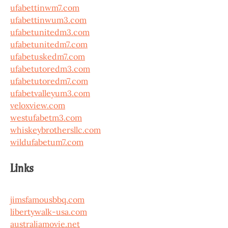
ufabettinwm7.com
ufabettinwum3.com
ufabetunitedm3.com
ufabetunitedm7.com
ufabetuskedm7.com
ufabetutoredm3.com
ufabetutoredm7.com
ufabetvalleyum3.com
veloxview.com
westufabetm3.com
whiskeybrothersllc.com
wildufabetum7.com
Links
jimsfamousbbq.com
libertywalk-usa.com
australiamovie.net