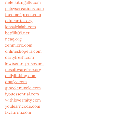
nefertitingalls.com
patsyscreations.com
income4proof.com
educaritas.org
lensajelajah.com
betflik09.net
ncaq.org
xenmicro.com
onlineshopera.com
dartyfresh.com
lewisenterprises.net
pcsoftwarefree.org
dailylinking.com
dnafyx.com
giocolenuvole.com
iyouessential.com
withloveamity.com
youlearncode.com
fxyatirim.com