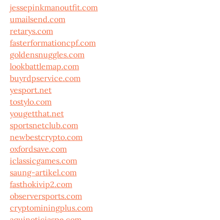
jessepinkmanoutfit.com
umailsend.com
retarys.com
fasterformationcpf.com
goldensnuggles.com
lookbattlemap.com
buyrdpservice.com
yesport.net
tostylo.com
yougetthat.net
sportsnetclub.com
newbestcrypto.com
oxfordsave.com
iclassicgames.com
saung-artikel.com
fasthokivip2.com
observersports.com
cryptominingplus.com
aquinoticiaspe.com