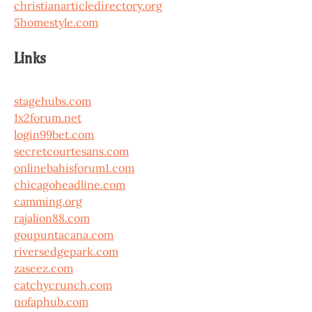
christianarticledirectory.org
5homestyle.com
Links
stagehubs.com
1x2forum.net
login99bet.com
secretcourtesans.com
onlinebahisforum1.com
chicagoheadline.com
camming.org
rajalion88.com
goupuntacana.com
riversedgepark.com
zaseez.com
catchycrunch.com
nofaphub.com