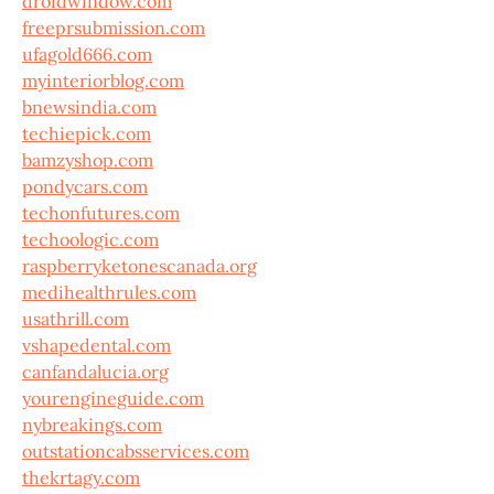
droidwindow.com
freeprsubmission.com
ufagold666.com
myinteriorblog.com
bnewsindia.com
techiepick.com
bamzyshop.com
pondycars.com
techonfutures.com
techoologic.com
raspberryketonescanada.org
medihealthrules.com
usathrill.com
vshapedental.com
canfandalucia.org
yourengineguide.com
nybreakings.com
outstationcabsservices.com
thekrtagy.com