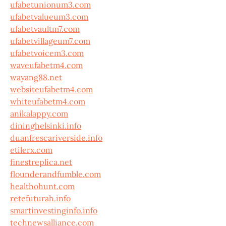
ufabetunionum3.com
ufabetvalueum3.com
ufabetvaultm7.com
ufabetvillageum7.com
ufabetvoicem3.com
waveufabetm4.com
wayang88.net
websiteufabetm4.com
whiteufabetm4.com
anikalappy.com
dininghelsinki.info
duanfrescariverside.info
etilerx.com
finestreplica.net
flounderandfumble.com
healthohunt.com
retefuturah.info
smartinvestinginfo.info
technewsalliance.com