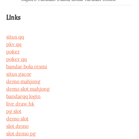
Links
situs qq
pkv qq
poker
poker qq
bandar bola resmi
situs gacor
demo mahjong
demo slot mahjong
bandarqq login
live draw hk
pg slot
demo slot
slot demo
slot demo pg