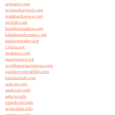
qrdoggy.com
technologygud.com
realshocknews.com
pickgb.com
healthmistakes.com
ksfashiondresses.com
patterntrader.org
cnhpa.net
sitalotus.com
supernotes.org
worldsportsempires.com
updatecentral360.com
katamastah.com
zqscore.net
aseleraio.info
asticio.info
egardenio.info
arxteamio.info
getalexio.info