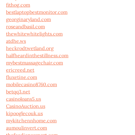
fithog.com
bestlaptopbestmonitor.com
georginaryland.com
roseandbasil.com
thewhitewhitelights.com
atdhe.ws
heckrodtwetland.org
halfheardinthestillness.com
mybestmassagechair.com
ericreed.net
fluxetine.com
mobilecasino8760.com
betqq3.net
casinoloans5.us
CasinoAuction.us
kipooglecouk.us
mykitchennhome.com
aumoulinvert.com
thefoodiepassport.com