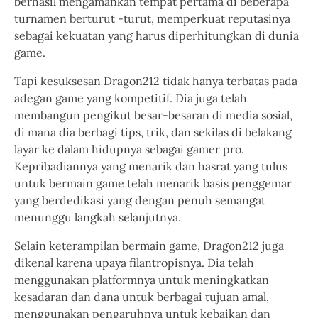
berhasil mengamankan tempat pertama di beberapa
turnamen berturut -turut, memperkuat reputasinya
sebagai kekuatan yang harus diperhitungkan di dunia
game.
Tapi kesuksesan Dragon212 tidak hanya terbatas pada
adegan game yang kompetitif. Dia juga telah
membangun pengikut besar-besaran di media sosial,
di mana dia berbagi tips, trik, dan sekilas di belakang
layar ke dalam hidupnya sebagai gamer pro.
Kepribadiannya yang menarik dan hasrat yang tulus
untuk bermain game telah menarik basis penggemar
yang berdedikasi yang dengan penuh semangat
menunggu langkah selanjutnya.
Selain keterampilan bermain game, Dragon212 juga
dikenal karena upaya filantropisnya. Dia telah
menggunakan platformnya untuk meningkatkan
kesadaran dan dana untuk berbagai tujuan amal,
menggunakan pengaruhnya untuk kebaikan dan