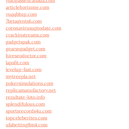
yukigassencanada.com
articlehorizone.com
yuqqbbzp.com
7betagents6.com
coronavirusuptodate.com
crackinstreams.com
gadgetspak.com
gearsngadget.com
hireseodoctor.com
lapsfit.com
levelup-fast.com
mytreepla.net
pokersimulations.com
replicamanufactory.net
rezultate-loto.info
splendifulous.com
sportsrecords4u.com
topceleberites.com
ufabetting8m4.com