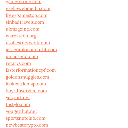
gamersrope.com
exellewebmedia.com
free-gamestop.com
sinbadtravels.com
ukmagzine.com
wareztech.org
usabestnetwork.com
jessepinkmanoutfit.com
umailsend.com
retarys.com
fasterformationcpf.com
goldensnuggles.com
lookbattlemap.com
buyrdpservice.com
yesport.net
tostylo.com
yougetthat.net
sportsnetclub.com
newbestcrypto.com