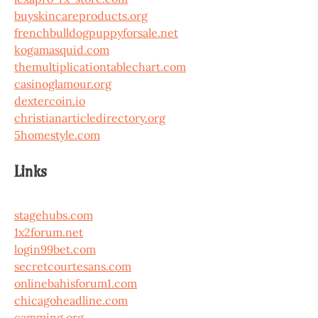
buyskincareproducts.org
frenchbulldogpuppyforsale.net
kogamasquid.com
themultiplicationtablechart.com
casinoglamour.org
dextercoin.io
christianarticledirectory.org
5homestyle.com
Links
stagehubs.com
1x2forum.net
login99bet.com
secretcourtesans.com
onlinebahisforum1.com
chicagoheadline.com
camming.org