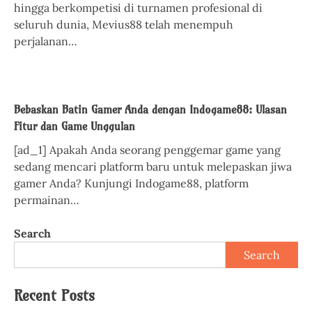
hingga berkompetisi di turnamen profesional di
seluruh dunia, Mevius88 telah menempuh
perjalanan…
Bebaskan Batin Gamer Anda dengan Indogame88: Ulasan
Fitur dan Game Unggulan
[ad_1] Apakah Anda seorang penggemar game yang
sedang mencari platform baru untuk melepaskan jiwa
gamer Anda? Kunjungi Indogame88, platform
permainan…
Search
Search
Recent Posts