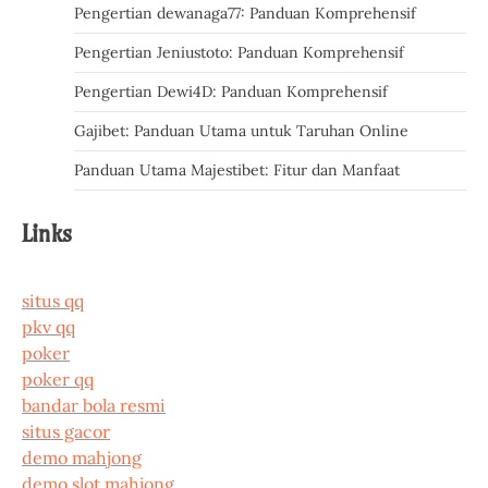
Pengertian dewanaga77: Panduan Komprehensif
Pengertian Jeniustoto: Panduan Komprehensif
Pengertian Dewi4D: Panduan Komprehensif
Gajibet: Panduan Utama untuk Taruhan Online
Panduan Utama Majestibet: Fitur dan Manfaat
Links
situs qq
pkv qq
poker
poker qq
bandar bola resmi
situs gacor
demo mahjong
demo slot mahjong