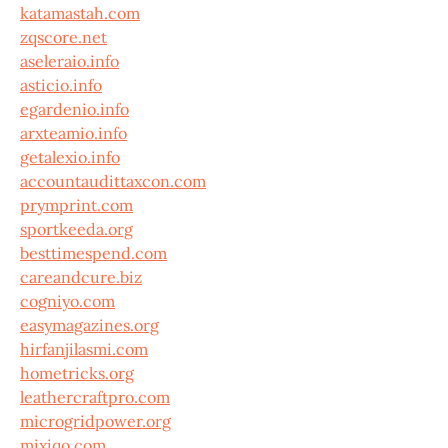
katamastah.com
zqscore.net
aseleraio.info
asticio.info
egardenio.info
arxteamio.info
getalexio.info
accountaudittaxcon.com
prymprint.com
sportkeeda.org
besttimespend.com
careandcure.biz
cogniyo.com
easymagazines.org
hirfanjilasmi.com
hometricks.org
leathercraftpro.com
microgridpower.org
mixiqo.com