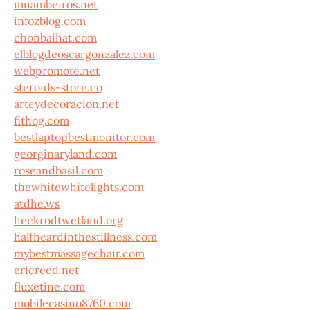
muambeiros.net
infozblog.com
chonbaihat.com
elblogdeoscargonzalez.com
webpromote.net
steroids-store.co
arteydecoracion.net
fithog.com
bestlaptopbestmonitor.com
georginaryland.com
roseandbasil.com
thewhitewhitelights.com
atdhe.ws
heckrodtwetland.org
halfheardinthestillness.com
mybestmassagechair.com
ericreed.net
fluxetine.com
mobilecasino8760.com