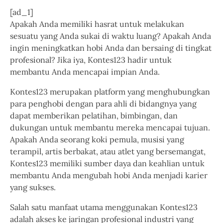
[ad_1]
Apakah Anda memiliki hasrat untuk melakukan
sesuatu yang Anda sukai di waktu luang? Apakah Anda
ingin meningkatkan hobi Anda dan bersaing di tingkat
profesional? Jika iya, Kontes123 hadir untuk
membantu Anda mencapai impian Anda.
Kontes123 merupakan platform yang menghubungkan
para penghobi dengan para ahli di bidangnya yang
dapat memberikan pelatihan, bimbingan, dan
dukungan untuk membantu mereka mencapai tujuan.
Apakah Anda seorang koki pemula, musisi yang
terampil, artis berbakat, atau atlet yang bersemangat,
Kontes123 memiliki sumber daya dan keahlian untuk
membantu Anda mengubah hobi Anda menjadi karier
yang sukses.
Salah satu manfaat utama menggunakan Kontes123
adalah akses ke jaringan profesional industri yang