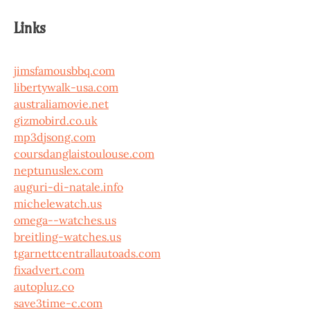
Links
jimsfamousbbq.com
libertywalk-usa.com
australiamovie.net
gizmobird.co.uk
mp3djsong.com
coursdanglaistoulouse.com
neptunuslex.com
auguri-di-natale.info
michelewatch.us
omega--watches.us
breitling-watches.us
tgarnettcentrallautoads.com
fixadvert.com
autopluz.co
save3time-c.com