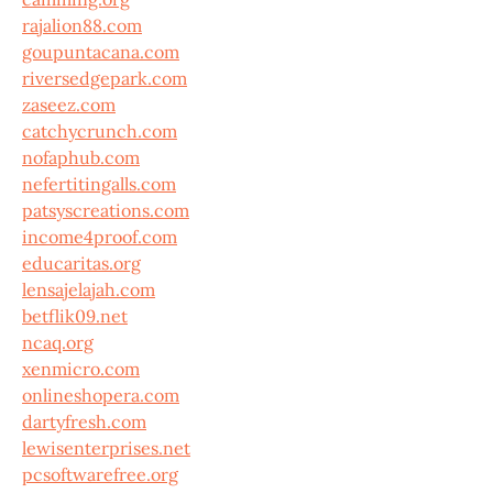
rajalion88.com
goupuntacana.com
riversedgepark.com
zaseez.com
catchycrunch.com
nofaphub.com
nefertitingalls.com
patsyscreations.com
income4proof.com
educaritas.org
lensajelajah.com
betflik09.net
ncaq.org
xenmicro.com
onlineshopera.com
dartyfresh.com
lewisenterprises.net
pcsoftwarefree.org