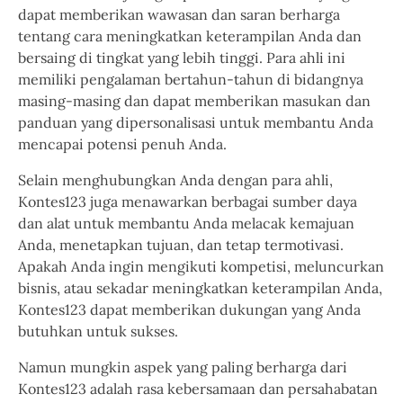
dapat memberikan wawasan dan saran berharga
tentang cara meningkatkan keterampilan Anda dan
bersaing di tingkat yang lebih tinggi. Para ahli ini
memiliki pengalaman bertahun-tahun di bidangnya
masing-masing dan dapat memberikan masukan dan
panduan yang dipersonalisasi untuk membantu Anda
mencapai potensi penuh Anda.
Selain menghubungkan Anda dengan para ahli,
Kontes123 juga menawarkan berbagai sumber daya
dan alat untuk membantu Anda melacak kemajuan
Anda, menetapkan tujuan, dan tetap termotivasi.
Apakah Anda ingin mengikuti kompetisi, meluncurkan
bisnis, atau sekadar meningkatkan keterampilan Anda,
Kontes123 dapat memberikan dukungan yang Anda
butuhkan untuk sukses.
Namun mungkin aspek yang paling berharga dari
Kontes123 adalah rasa kebersamaan dan persahabatan