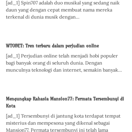
[ad_1] Spin707 adalah duo musikal yang sedang naik
daun yang dengan cepat membuat nama mereka
terkenal di dunia musik dengan…
WTOBET: Tren terbaru dalam perjudian online
[ad_1] Perjudian online telah menjadi hobi populer
bagi banyak orang di seluruh dunia. Dengan
munculnya teknologi dan internet, semakin banyak…
Mengungkap Rahasia Mansion77: Permata Tersembunyi di
Kota
[ad_1] Tersembunyi di jantung kota terdapat tempat
misterius dan mempesona yang dikenal sebagai
Mansion77. Permata tersembunyi ini telah lama