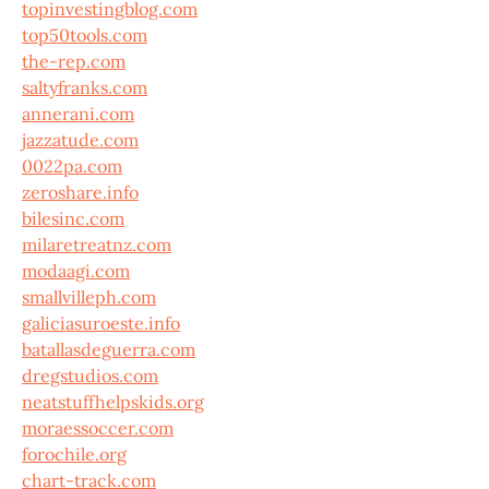
topinvestingblog.com
top50tools.com
the-rep.com
saltyfranks.com
annerani.com
jazzatude.com
0022pa.com
zeroshare.info
bilesinc.com
milaretreatnz.com
modaagi.com
smallvilleph.com
galiciasuroeste.info
batallasdeguerra.com
dregstudios.com
neatstuffhelpskids.org
moraessoccer.com
forochile.org
chart-track.com