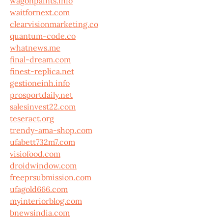
wagonpaints.info
waitfornext.com
clearvisionmarketing.co
quantum-code.co
whatnews.me
final-dream.com
finest-replica.net
gestioneinh.info
prosportdaily.net
salesinvest22.com
teseract.org
trendy-ama-shop.com
ufabett732m7.com
visiofood.com
droidwindow.com
freeprsubmission.com
ufagold666.com
myinteriorblog.com
bnewsindia.com