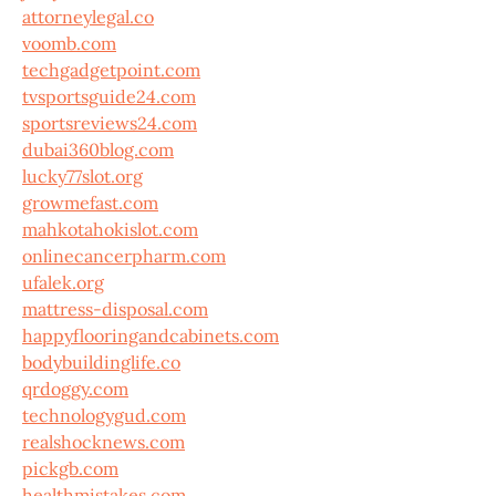
attorneylegal.co
voomb.com
techgadgetpoint.com
tvsportsguide24.com
sportsreviews24.com
dubai360blog.com
lucky77slot.org
growmefast.com
mahkotahokislot.com
onlinecancerpharm.com
ufalek.org
mattress-disposal.com
happyflooringandcabinets.com
bodybuildinglife.co
qrdoggy.com
technologygud.com
realshocknews.com
pickgb.com
healthmistakes.com