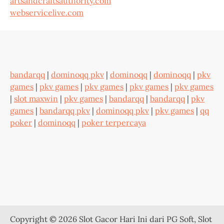
artsandcraftsauthority.com
webservicelive.com
bandarqq
|
dominoqq pkv
|
dominoqq
|
dominoqq
|
pkv
games
|
pkv games
|
pkv games
|
pkv games
|
pkv games
|
slot maxwin
|
pkv games
|
bandarqq
|
bandarqq
|
pkv
games
|
bandarqq pkv
|
dominoqq pkv
|
pkv games
|
qq
poker
|
dominoqq
|
poker terpercaya
Copyright © 2026
Slot Gacor Hari Ini dari PG Soft, Slot