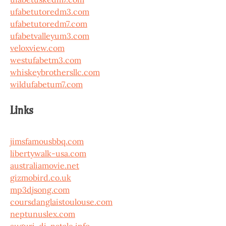
ufabetutoredm3.com
ufabetutoredm7.com
ufabetvalleyum3.com
veloxview.com
westufabetm3.com
whiskeybrothersllc.com
wildufabetum7.com
Links
jimsfamousbbq.com
libertywalk-usa.com
australiamovie.net
gizmobird.co.uk
mp3djsong.com
coursdanglaistoulouse.com
neptunuslex.com
auguri-di-natale.info