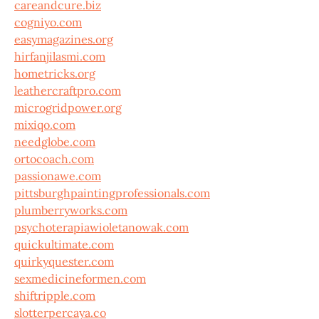
careandcure.biz
cogniyo.com
easymagazines.org
hirfanjilasmi.com
hometricks.org
leathercraftpro.com
microgridpower.org
mixiqo.com
needglobe.com
ortocoach.com
passionawe.com
pittsburghpaintingprofessionals.com
plumberryworks.com
psychoterapiawioletanowak.com
quickultimate.com
quirkyquester.com
sexmedicineformen.com
shiftripple.com
slotterpercaya.co