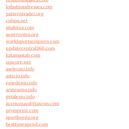
ksfashiondresses.com
patterntrader.org
cnhpa.net
sitalotus.com
supernotes.org
worldsportsempires.com
updatecentral360.com
katamastah.com
zqscore.net
aseleraio.info
asticio.info
egardenio.info
arxteamio.info
getalexio.info
accountaudittaxcon.com
prymprint.com
sportkeeda.org
besttimespend.com