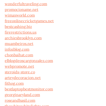
wonderfultraveling.com
promocioname.net
wimaxworld.com
freeonlinecricketgames.net
bestcashing.biz
firerestrictions.us
archiesbrooklyn.com
muambeiros.net
infozblog.com
chonbaihat.com
elblogdeoscargonzalez.com
webpromote.net
steroids-store.co
arteydecoracion.net
fithog.com
bestlaptopbestmonitor.com
georginaryland.com
roseandbasil.com
thewhitewhitelights.com