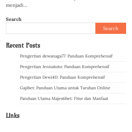
menjadi…
Search
Search
Recent Posts
Pengertian dewanaga77: Panduan Komprehensif
Pengertian Jeniustoto: Panduan Komprehensif
Pengertian Dewi4D: Panduan Komprehensif
Gajibet: Panduan Utama untuk Taruhan Online
Panduan Utama Majestibet: Fitur dan Manfaat
Links