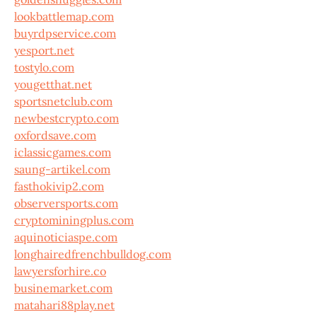
lookbattlemap.com
buyrdpservice.com
yesport.net
tostylo.com
yougetthat.net
sportsnetclub.com
newbestcrypto.com
oxfordsave.com
iclassicgames.com
saung-artikel.com
fasthokivip2.com
observersports.com
cryptominingplus.com
aquinoticiaspe.com
longhairedfrenchbulldog.com
lawyersforhire.co
businemarket.com
matahari88play.net