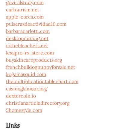
goviralstudy.com
cartourism.net
apple-cores.com
pulserasdeactividad10.com
barbaracarlotti.com
desktopmining.net
inthebleachers.net
lexapro-rx-store.com
buyskincareproducts.org
frenchbulldogpuppyforsale.net
kogamasquid.com
themultiplicationtablechart.com
casinoglamour.org
dextercoin.io
christianarticledirectory.org
5homestyle.com
Links