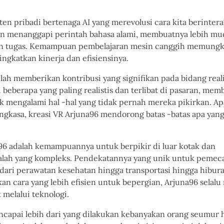
en pribadi bertenaga AI yang merevolusi cara kita berintera
an menanggapi perintah bahasa alami, membuatnya lebih mu
an tugas. Kemampuan pembelajaran mesin canggih memung
ingkatkan kinerja dan efisiensinya.
lah memberikan kontribusi yang signifikan pada bidang real
 beberapa yang paling realistis dan terlibat di pasaran, me
engalami hal -hal yang tidak pernah mereka pikirkan. Ap
angkasa, kreasi VR Arjuna96 mendorong batas -batas apa ya
6 adalah kemampuannya untuk berpikir di luar kotak dan
asalah yang kompleks. Pendekatannya yang unik untuk peme
 dari perawatan kesehatan hingga transportasi hingga hibur
 cara yang lebih efisien untuk bepergian, Arjuna96 selalu
melalui teknologi.
encapai lebih dari yang dilakukan kebanyakan orang seumur 