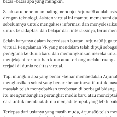
batas -batas apa yang mungkin.
Salah satu penemuan paling menonjol Arjuna96 adalah asist
dengan teknologi. Asisten virtual ini mampu memahami d
sebelumnya untuk mengakses informasi dan menyelesaik
untuk beradaptasi dan belajar dari interaksinya, terus men
Selain karyanya dalam kecerdasan buatan, Arjuna96 juga te
virtual. Pengalaman VR yang mendalam telah dipuji sebagai
pengguna ke dunia baru dan memungkinkan mereka untuk m
menjelajahi reruntuhan kuno atau terbang melalui ruang 
terjadi di dunia realitas virtual.
Tapi mungkin apa yang benar -benar membedakan Arjuna9
menghasilkan solusi yang benar -benar inovatif untuk m
masalah telah menyebabkan terobosan di berbagai bidang,
itu mengembangkan perangkat medis baru atau menciptakan
cara untuk membuat dunia menjadi tempat yang lebih baik 
Terlepas dari usianya yang masih muda, Arjuna96 telah m