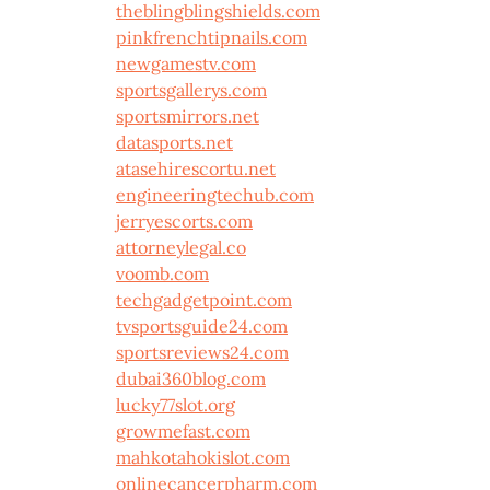
theblingblingshields.com
pinkfrenchtipnails.com
newgamestv.com
sportsgallerys.com
sportsmirrors.net
datasports.net
atasehirescortu.net
engineeringtechub.com
jerryescorts.com
attorneylegal.co
voomb.com
techgadgetpoint.com
tvsportsguide24.com
sportsreviews24.com
dubai360blog.com
lucky77slot.org
growmefast.com
mahkotahokislot.com
onlinecancerpharm.com