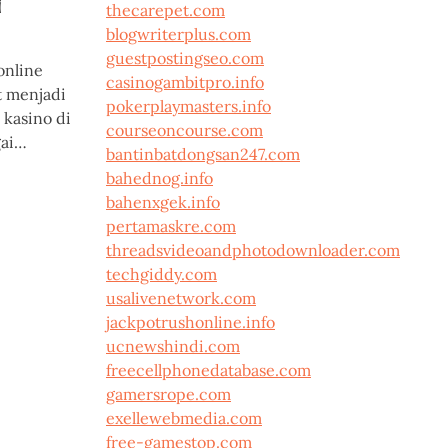
i
thecarepet.com
blogwriterplus.com
guestpostingseo.com
online
casinogambitpro.info
 menjadi
pokerplaymasters.info
 kasino di
courseoncourse.com
gai…
bantinbatdongsan247.com
bahednog.info
bahenxgek.info
pertamaskre.com
threadsvideoandphotodownloader.com
techgiddy.com
usalivenetwork.com
jackpotrushonline.info
ucnewshindi.com
freecellphonedatabase.com
gamersrope.com
exellewebmedia.com
free-gamestop.com