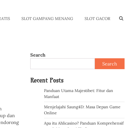
RATIS
SLOT GAMPANG MENANG
SLOT GACOR
tiap Hari
Search
Search
Recent Posts
Panduan Utama Majestibet: Fitur dan
Manfaat
Menjelajahi Saung4D: Masa Depan Game
h
Online
dup dan
mendorong
Apa itu Ahlicasino? Panduan Komprehensif