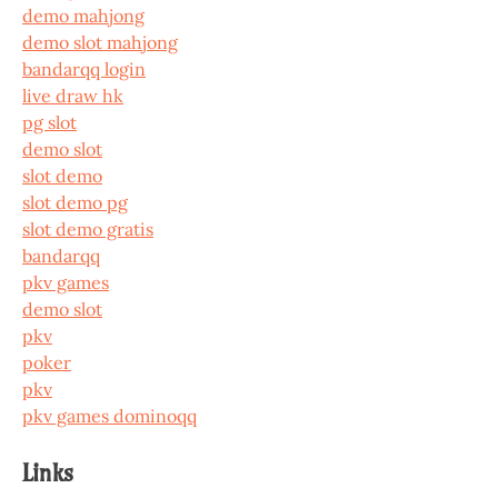
demo mahjong
demo slot mahjong
bandarqq login
live draw hk
pg slot
demo slot
slot demo
slot demo pg
slot demo gratis
bandarqq
pkv games
demo slot
pkv
poker
pkv
pkv games dominoqq
Links