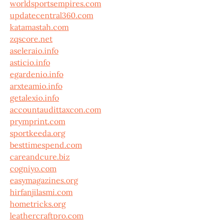
worldsportsempires.com
updatecentral360.com
katamastah.com
zqscore.net
aseleraio.info
asticio.info
egardenio.info
arxteamio.info
getalexio.info
accountaudittaxcon.com
prymprint.com
sportkeeda.org
besttimespend.com
careandcure.biz
cogniyo.com
easymagazines.org
hirfanjilasmi.com
hometricks.org
leathercraftpro.com