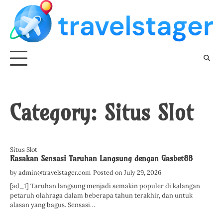
Skip
to
content
Raih maxwin setiap hari dengan slot X500 dari PG Soft. Slot
Slot Gacor Hari Ini dari PG Soft, Slot
gacor ini menghadirkan peluang menang besar dengan RTP
X500 untuk Maxwin Setiap Hari
tinggi.
Category:
Situs Slot
Situs Slot
Rasakan Sensasi Taruhan Langsung dengan Gasbet88
by
admin@travelstager.com
Posted on
July 29, 2026
[ad_1] Taruhan langsung menjadi semakin populer di kalangan
petaruh olahraga dalam beberapa tahun terakhir, dan untuk
alasan yang bagus. Sensasi…