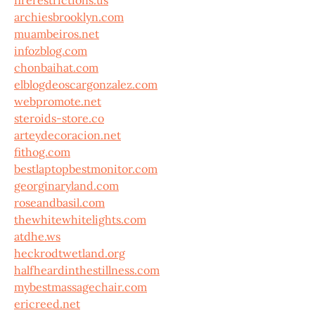
archiesbrooklyn.com
muambeiros.net
infozblog.com
chonbaihat.com
elblogdeoscargonzalez.com
webpromote.net
steroids-store.co
arteydecoracion.net
fithog.com
bestlaptopbestmonitor.com
georginaryland.com
roseandbasil.com
thewhitewhitelights.com
atdhe.ws
heckrodtwetland.org
halfheardinthestillness.com
mybestmassagechair.com
ericreed.net