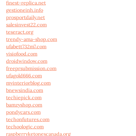
finest-replica.net
gestioneinh.info
prosportdaily.net
salesinvest22.com
teseract.org
trendy-ama-shop.com
ufabett732m7.com
visiofood.com
droidwindow.com
freeprsubmission.com
ufagold666.com
myinteriorblog.com
bnewsindia.com
techiepick.com
bamzyshop.com
pondycars.com
techonfutures.com
techoologic.com
raspberryketonescanada.org