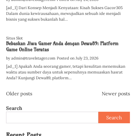
[ad_1] Dari Konsep Menjadi Kenyataan: Kisah Sukses Gacor305
Dalam dunia kewirausahaan, mewujudkan sebuah ide menjadi
bisnis yang sukses bukanlah hal…
Situs Slot
Bebaskan Jiwa Gamer Anda dengan Dewa89: Platform
Game Online Teratas
by
admin@travelstager.com
Posted on
July 23, 2026
[ad_1] Apakah Anda seorang gamer, tetapi kesulitan menemukan
waktu atau sumber daya untuk sepenuhnya memuaskan hasrat
Anda? Kunjungi Dewa89, platform…
Posts
Older posts
Newer posts
navigation
Search
Search
Recent Posts