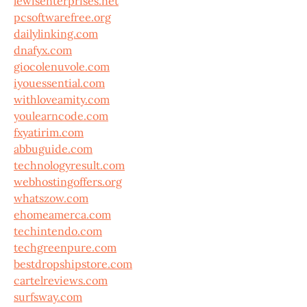
lewisenterprises.net
pcsoftwarefree.org
dailylinking.com
dnafyx.com
giocolenuvole.com
iyouessential.com
withloveamity.com
youlearncode.com
fxyatirim.com
abbuguide.com
technologyresult.com
webhostingoffers.org
whatszow.com
ehomeamerca.com
techintendo.com
techgreenpure.com
bestdropshipstore.com
cartelreviews.com
surfsway.com