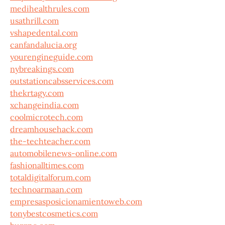
medihealthrules.com
usathrill.com
vshapedental.com
canfandalucia.org
yourengineguide.com
nybreakings.com
outstationcabsservices.com
thekrtagy.com
xchangeindia.com
coolmicrotech.com
dreamhousehack.com
the-techteacher.com
automobilenews-online.com
fashionalltimes.com
totaldigitalforum.com
technoarmaan.com
empresasposicionamientoweb.com
tonybestcosmetics.com