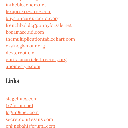
inthebleachers.net
lexapro-rx-store.com
buyskincareproducts.org
frenchbulldogpuppyforsale.net
kogamasquid.com
themultiplicationtablechart.com
casinoglamour.org
dextercoin.io
christianarticledirectory.org
5homestyle.com
Links
stagehubs.com
1x2forum.net
login99bet.com
secretcourtesans.com
onlinebahisforum1.com