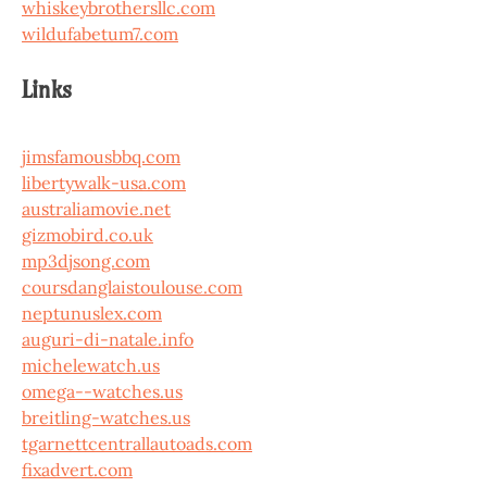
whiskeybrothersllc.com
wildufabetum7.com
Links
jimsfamousbbq.com
libertywalk-usa.com
australiamovie.net
gizmobird.co.uk
mp3djsong.com
coursdanglaistoulouse.com
neptunuslex.com
auguri-di-natale.info
michelewatch.us
omega--watches.us
breitling-watches.us
tgarnettcentrallautoads.com
fixadvert.com